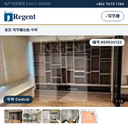
地产代理牌照 EAA C-056586
+852 7073 1194
Regent
‹ 写字楼
首页
写字楼出租
中环
›
›
编号 RGP030122
中环 Central
1 / 5