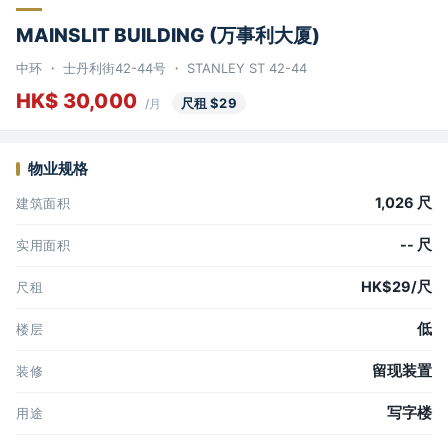
MAINSLIT BUILDING (万事利大厦)
中环 ・ 士丹利街42-44号 ・ STANLEY ST 42-44
HK$ 30,000
尺租 $29
/月
物业规格
1,026 尺
建筑面积
-- 尺
实用面积
HK$29/尺
尺租
低
楼层
留现装置
装修
写字楼
用途