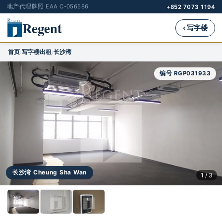
地产代理牌照 EAA C-056586
+852 7073 1194
Regent
‹ 写字楼
首页
写字楼出租
长沙湾
›
›
编号 RGP031933
长沙湾 Cheung Sha Wan
1 / 3