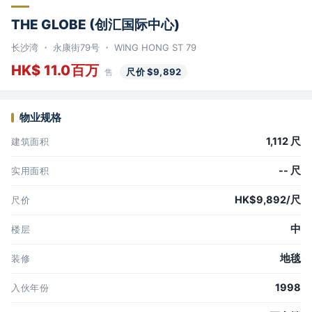
THE GLOBE (创汇国际中心)
长沙湾 ・ 永康街79号 ・ WING HONG ST 79
HK$ 11.0百万
尺价 $9,892
售
物业规格
1,112 尺
建筑面积
-- 尺
实用面积
HK$9,892/尺
尺价
中
楼层
地毯
装修
1998
入伙年份