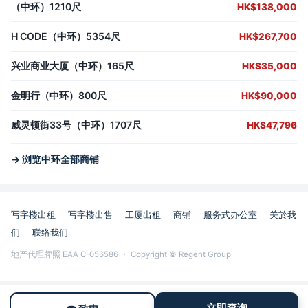
（中环）1210尺
HK$138,000
H CODE（中环）5354尺
HK$267,700
兴业商业大厦（中环）165尺
HK$35,000
金明行（中环）800尺
HK$90,000
威灵顿街33号（中环）1707尺
HK$47,796
→ 浏览中环全部商铺
写字楼出租
写字楼出售
工厦出租
商铺
服务式办公室
关於我
们
联络我们
地产代理牌照 EAA C-056586 ・ Copyright © Regent Group
立即查询