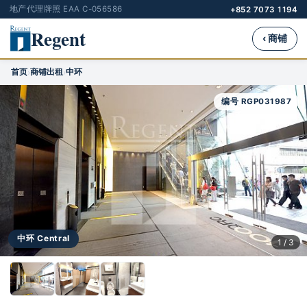
地产代理牌照 EAA C-056586
+852 7073 1194
Regent
‹ 商铺
首页
商铺出租
中环
›
›
编号 RGP031987
中环 Central
1 / 3