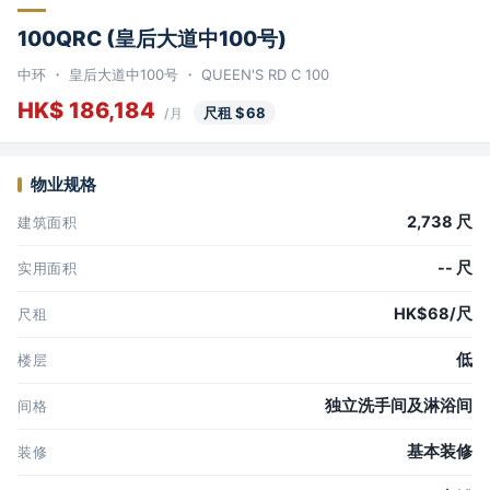
100QRC (皇后大道中100号)
中环 ・ 皇后大道中100号 ・ QUEEN'S RD C 100
HK$ 186,184
尺租 $68
/月
物业规格
2,738 尺
建筑面积
-- 尺
实用面积
HK$68/尺
尺租
低
楼层
独立洗手间及淋浴间
间格
基本装修
装修