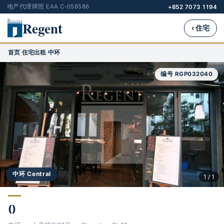
地产代理牌照 EAA C-056586
+852 7073 1194
Regent
‹ 住宅
首页
住宅出租
中环
›
›
编号 RGP032040
中环 Central
1 / 1
()