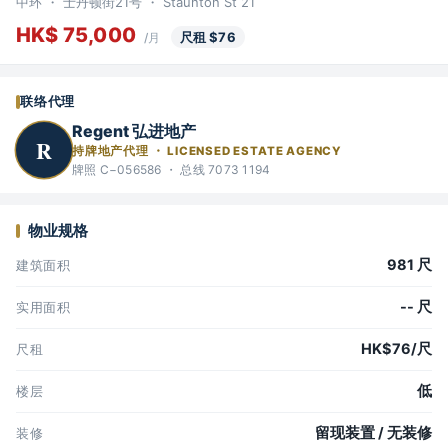
中环 ・ 士丹顿街21号 ・ Staunton St 21
HK$ 75,000
尺租 $76
/月
联络代理
Regent 弘进地产
R
持牌地产代理 ・ LICENSED ESTATE AGENCY
牌照 C−056586 ・ 总线 7073 1194
物业规格
981 尺
建筑面积
-- 尺
实用面积
HK$76/尺
尺租
低
楼层
留现装置 / 无装修
装修