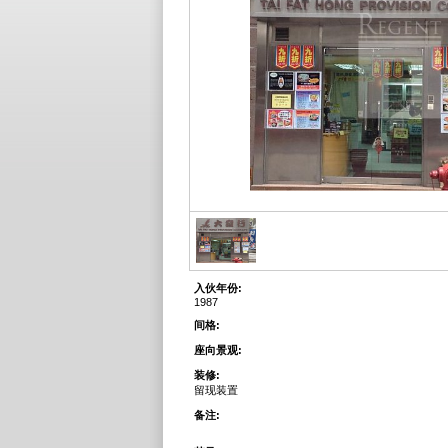
入伙年份:
1987
间格:
座向景观:
装修:
留现装置
备注: