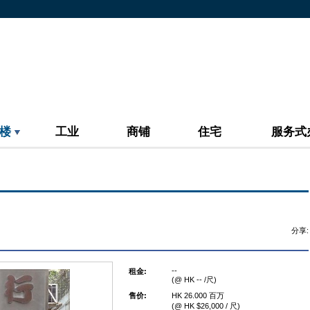
楼
工业
商铺
住宅
服务式
分享:
--
租金:
(@ HK -- /尺)
售价:
HK 26.000 百万
(@ HK $26,000 / 尺)