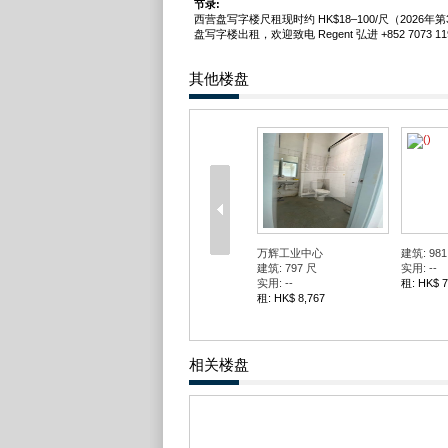
节录:
西营盘写字楼尺租现时约 HK$18–100/尺（2026
盘写字楼出租，欢迎致电 Regent 弘进 +852 7073 11
其他楼盘
万辉工业中心
建筑: 981
建筑: 797 尺
实用: --
实用: --
租: HK$ 7
租: HK$ 8,767
相关楼盘