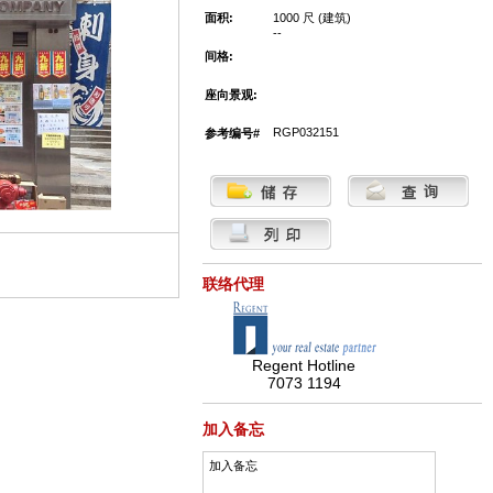
面积:
1000 尺 (建筑)
--
间格:
座向景观:
RGP032151
参考编号#
联络代理
Regent Hotline
7073 1194
加入备忘
加入备忘