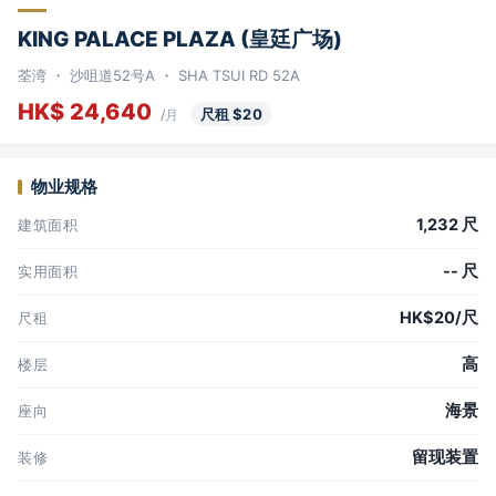
KING PALACE PLAZA (皇廷广场)
荃湾 ・ 沙咀道52号A ・ SHA TSUI RD 52A
HK$ 24,640
尺租 $20
/月
物业规格
1,232 尺
建筑面积
-- 尺
实用面积
HK$20/尺
尺租
高
楼层
海景
座向
留现装置
装修