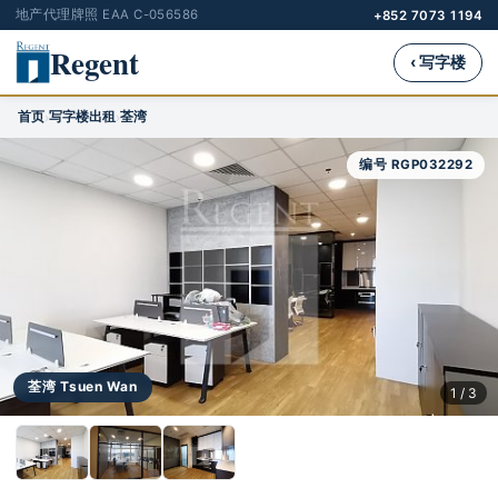
地产代理牌照 EAA C-056586
+852 7073 1194
Regent
‹ 写字楼
首页
写字楼出租
荃湾
›
›
编号 RGP032292
荃湾 Tsuen Wan
1 / 3