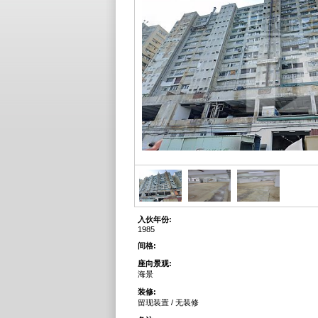
入伙年份:
1985
间格:
座向景观:
海景
装修:
留现装置 / 无装修