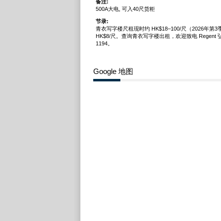
备注:
500A大电, 可入40尺货柜
节录:
青衣写字楼尺租现时约 HK$18–100/尺（2026年第
HK$8/尺。查询青衣写字楼出租，欢迎致电 Regent 弘进 
1194。
Google 地图