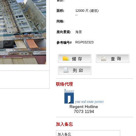
售价:
面积:
12000 尺 (建筑)
--
间格:
座向景观:
海景
RGP032323
参考编号#
联络代理
Regent Hotline
7073 1194
加入备忘
加入备忘