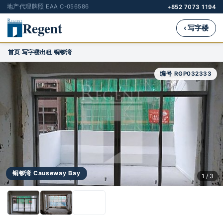
地产代理牌照 EAA C-056586
+852 7073 1194
Regent
‹ 写字楼
首页
写字楼出租
铜锣湾
›
›
编号 RGP032333
铜锣湾 Causeway Bay
1 / 3