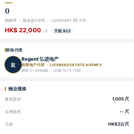
()
铜锣湾 ・ 骆克道516号 ・ LOCKHART RD 516
HK$ 22,000
尺租 $22
/月
联络代理
Regent 弘进地产
R
持牌地产代理 ・ LICENSED ESTATE AGENCY
牌照 C−056586 ・ 总线 7073 1194
物业规格
1,005 尺
建筑面积
-- 尺
实用面积
HK$22/尺
尺租