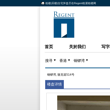
租楼|买楼|住宅笋盘尽在Regent租屋租楼网
首页
关於我们
写字
搜寻
香港
铜锣湾
铜锣湾, 骆克道514号
楼盘详情