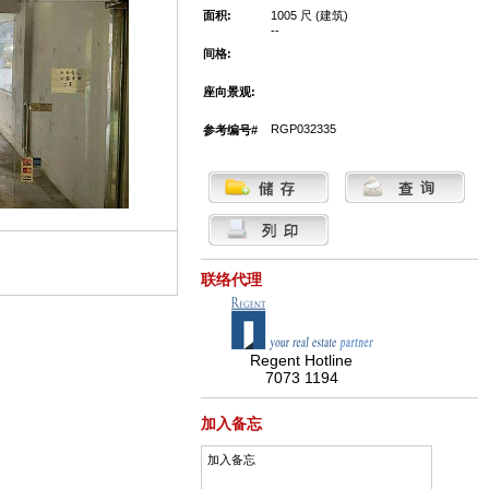
面积:
1005 尺 (建筑)
--
间格:
座向景观:
RGP032335
参考编号#
联络代理
Regent Hotline
7073 1194
加入备忘
加入备忘