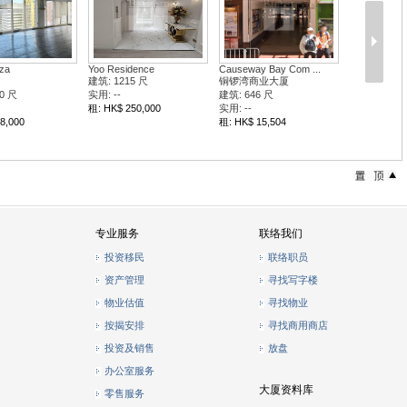
t 68
Times Square
Workingview Com Bldg
号
时代广场
华耀商业大厦
9 尺
建筑: 2983 尺
建筑: --
实用: --
实用: --
86,279
租: HK$ 173,014
租: HK$
专业服务
联络我们
投资移民
联络职员
资产管理
寻找写字楼
物业估值
寻找物业
按揭安排
寻找商用商店
投资及销售
放盘
办公室服务
大厦资料库
零售服务