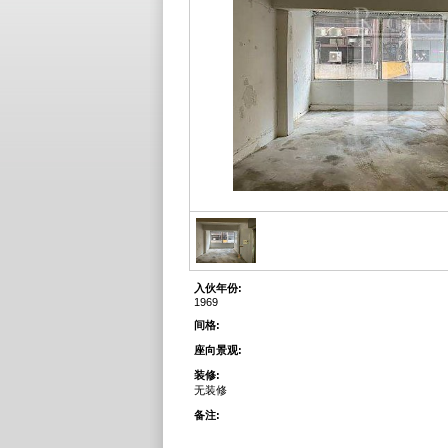
入伙年份:
1969
间格:
座向景观:
装修:
无装修
备注: