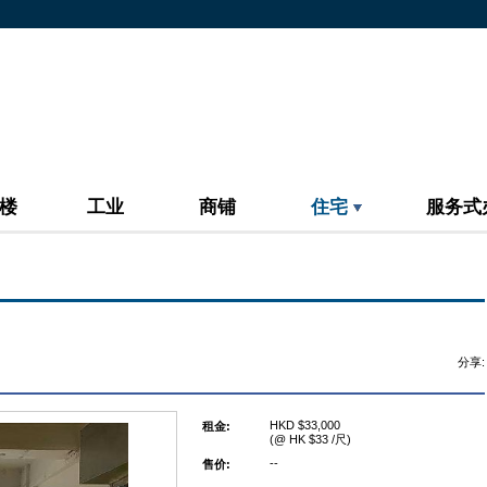
楼
工业
商铺
住宅
服务式
分享:
HKD $33,000
租金:
(@ HK $33 /尺)
--
售价: