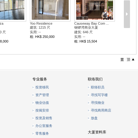
za
Yoo Residence
Causeway Bay Com ...
建筑: 1215 尺
铜锣湾商业大厦
0 尺
实用: --
建筑: 646 尺
租: HK$ 250,000
实用: --
8,000
租: HK$ 15,504
专业服务
联络我们
投资移民
联络职员
资产管理
寻找写字楼
物业估值
寻找物业
按揭安排
寻找商用商店
投资及销售
放盘
办公室服务
大厦资料库
零售服务