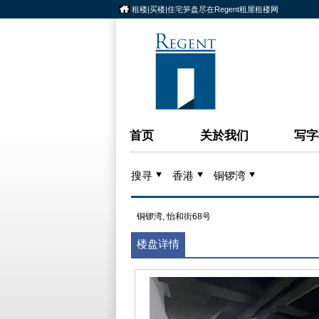
租楼|买楼|住宅笋盘尽在Regent租屋租楼网
首页
关於我们
写字
搜寻
香港
铜锣湾
铜锣湾, 怡和街68号
楼盘详情