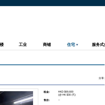
楼
工业
商铺
住宅
服务式
分享:
HKD $69,600
租金:
(@ HK $30 /尺)
--
售价: