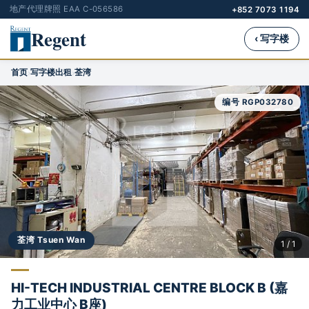
地产代理牌照 EAA C-056586
+852 7073 1194
Regent
‹ 写字楼
首页
写字楼出租
荃湾
›
›
编号 RGP032780
荃湾 Tsuen Wan
1 / 1
HI-TECH INDUSTRIAL CENTRE BLOCK B (嘉
力工业中心 B座)