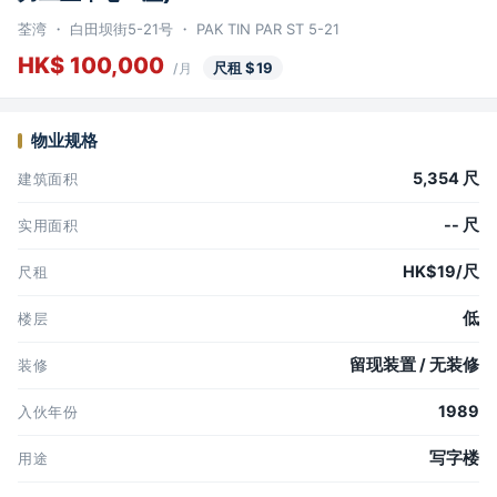
荃湾 ・ 白田坝街5-21号 ・ PAK TIN PAR ST 5-21
HK$ 100,000
尺租 $19
/月
物业规格
5,354 尺
建筑面积
-- 尺
实用面积
HK$19/尺
尺租
低
楼层
留现装置 / 无装修
装修
1989
入伙年份
写字楼
用途