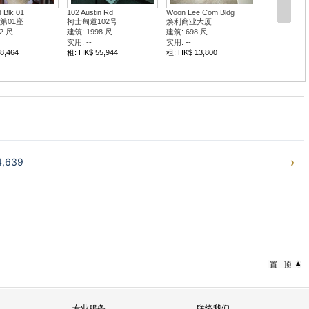
d Blk 01
102 Austin Rd
Woon Lee Com Bldg
第01座
柯士甸道102号
焕利商业大厦
2 尺
建筑: 1998 尺
建筑: 698 尺
实用: --
实用: --
8,464
租: HK$ 55,944
租: HK$ 13,800
,639
专业服务
联络我们