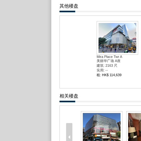
其他楼盘
Mira Place Twr A
美丽华广场 A座
建筑: 2163 尺
实用: --
租: HK$ 114,639
相关楼盘