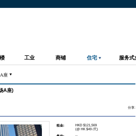
楼
工业
商铺
住宅
服务式
A座
广场A座)
分享:
HKD $121,569
租金:
(@ HK $49 /尺)
--