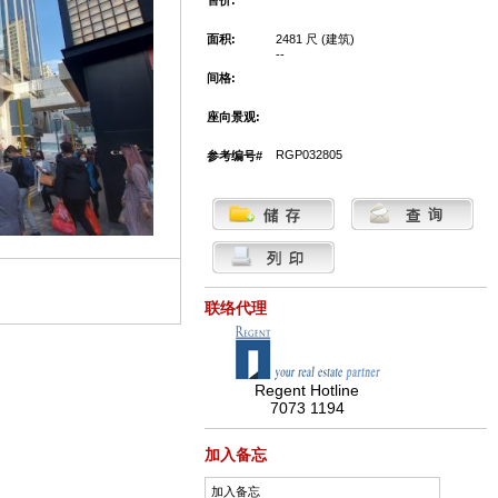
售价:
面积:
2481 尺 (建筑)
--
间格:
座向景观:
RGP032805
参考编号#
联络代理
Regent Hotline
7073 1194
加入备忘
加入备忘