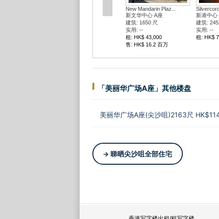
New Mandarin Plaz...
Silvercor
新文华中心 A座
新港中心 
建筑: 1650 尺
建筑: 245
实用: --
实用: --
租: HK$ 43,000
租: HK$ 7
售: HK$ 16.2 百万
「美丽华广场A座」其他楼盘
美丽华广场A座(尖沙咀)2163尺 HK$114
→ 睇晒尖沙咀全部住宅
香港写字楼出租/租写字楼