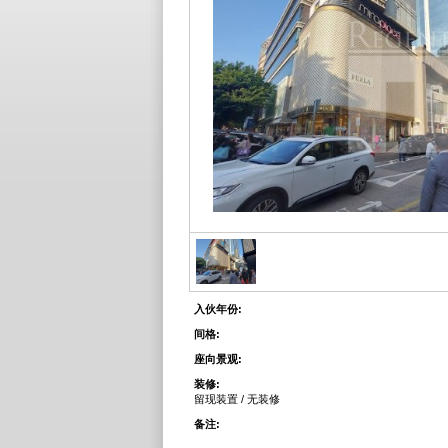
入伙年份:
间格:
座向景观:
装修:
留现装置 / 无装修
备注: