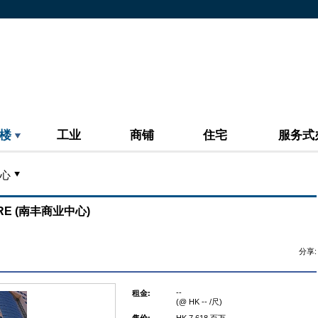
楼
工业
商铺
住宅
服务式
心
TRE (南丰商业中心)
分享:
--
租金:
(@ HK -- /尺)