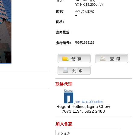
售价:
HK 7.618 百万
(@ HK $8,200 / 尺)
面积:
929 尺 (建筑)
--
间格:
座向景观:
RGP1633115
参考编号#
联络代理
Regent Hotline, Egina Chow
7073 1194, 5922 2488
加入备忘
加入备忘