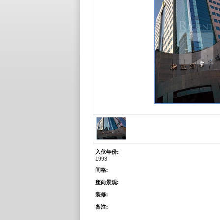
入伙年份:
1993
间格:
座向景观:
装修:
备注: