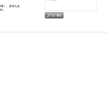
年第3季）。查询九龙
94。