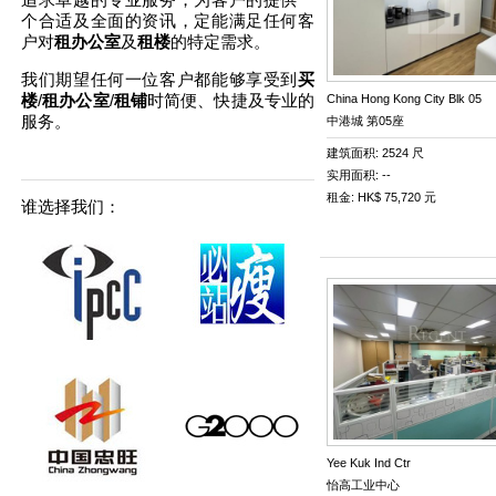
个合适及全面的资讯，定能满足任何客
户对
租办公室
及
租楼
的特定需求。
我们期望任何一位客户都能够享受到
买
楼
/
租办公室
/
租铺
时简便、快捷及专业的
China Hong Kong City Blk 05
服务。
中港城 第05座
建筑面积: 2524 尺
实用面积: --
租金: HK$ 75,720 元
谁选择我们：
Yee Kuk Ind Ctr
怡高工业中心