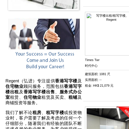
Times Twr
时代中心
建筑面积: 1081 尺
实用面积: --
Regent（弘进）专注提供
香港写字楼
及
住宅物业
顾问服务，范围包括
香港写字
租金: HK$ 21,079 元
楼出租
及
香港写字楼出售
、
服务式办公
室
租赁、
住宅物业
租赁及买卖、
租铺
及
商铺投资
等服务。
我们了解不论
租房
、
租写字楼
或投资物
业时，客户需要了解及考虑的任何一个
仔细部分，随著我们有经验的团队不断
追求卓越的专业服务，为客户的提供一