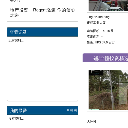
地产投资 – Regent弘进 你的信心
之选
Jing Ho Ind Bldg
正好工业大厦
建筑面积: 14018 尺
查看记录
实用面积: --
没有资料...
售价: HK$ 87.0 百万
铺/全幢投资精
我的最爱
0 項
项
没有资料...
大环村