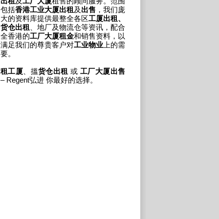
出租
及
工厂大厦
租售的顾问服务。范围
包括
香港工业大厦出租
及
出售
，我们庞
大的资料库提供最整全各区
工厦出租、
货仓出租
、地厂及物流仓等资讯，配合
全香港的
工厂大厦租金
和销售资料，以
满足我们的尊贵客户对
工业物业
上的需
要。
租工厦
、搵
货仓出租
或
工厂大厦出售
– Regent弘进 你最好的选择。