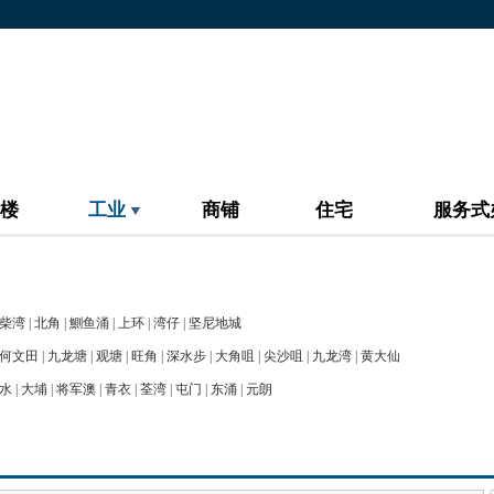
楼
工业
商铺
住宅
服务式
柴湾
|
北角
|
鰂鱼涌
|
上环
|
湾仔
|
坚尼地城
何文田
|
九龙塘
|
观塘
|
旺角
|
深水步
|
大角咀
|
尖沙咀
|
九龙湾
|
黄大仙
水
|
大埔
|
将军澳
|
青衣
|
荃湾
|
屯门
|
东涌
|
元朗