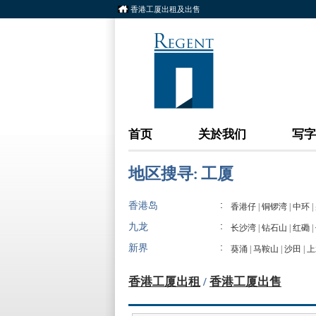
香港工厦出租及出售
首页
关於我们
写字
地区搜寻: 工厦
:
香港岛
香港仔
|
铜锣湾
|
中环
|
:
九龙
长沙湾
|
钻石山
|
红磡
|
:
新界
葵涌
|
马鞍山
|
沙田
|
上
香港工厦出租
/
香港工厦出售