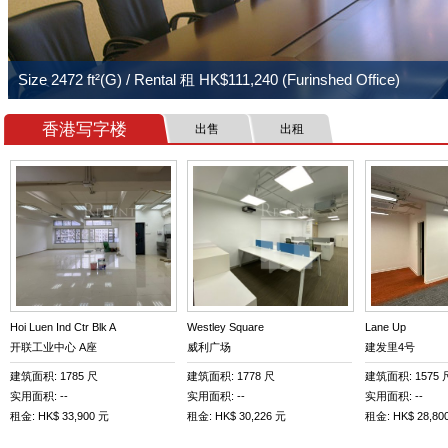
香港写字楼
出售
出租
Hoi Luen Ind Ctr Blk A
Westley Square
Lane Up
开联工业中心 A座
威利广场
建发里4号
建筑面积: 1785 尺
建筑面积: 1778 尺
建筑面积: 1575 
实用面积: --
实用面积: --
实用面积: --
租金: HK$ 33,900 元
租金: HK$ 30,226 元
租金: HK$ 28,80