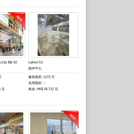
City Blk 02
Laford Ctr
励丰中心
尺
建筑面积: 1272 尺
实用面积: --
5 元
租金: HK$ 26,712 元