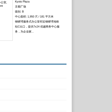
Kyoto Plaza
京都广场
级别: B
中心面积: 1,950 尺 / 181 平方米
铜锣湾服务式办公室邻近铜锣湾地铁
站C出口，提供7x24 优越商务中心服
务，为企业家...