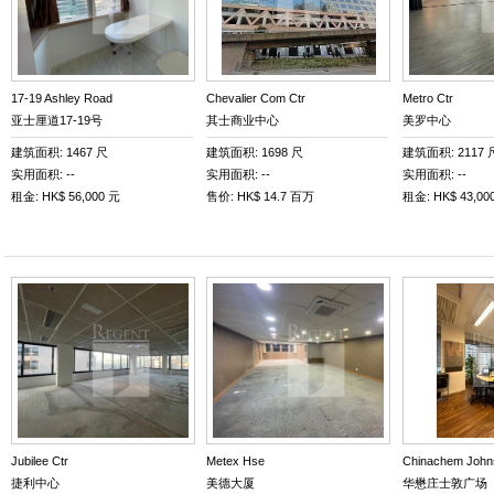
17-19 Ashley Road
Chevalier Com Ctr
Metro Ctr
亚士厘道17-19号
其士商业中心
美罗中心
建筑面积: 1467 尺
建筑面积: 1698 尺
建筑面积: 2117 
实用面积: --
实用面积: --
实用面积: --
租金: HK$ 56,000 元
售价: HK$ 14.7 百万
租金: HK$ 43,00
Jubilee Ctr
Metex Hse
Chinachem Johns
捷利中心
美德大厦
华懋庄士敦广场