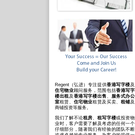
Regent（弘进）专注提供
香港写字楼
及
住宅物业
顾问服务，范围包括
香港写字
楼出租
及
香港写字楼出售
、
服务式办公
室
租赁、
住宅物业
租赁及买卖、
租铺
及
商铺投资
等服务。
我们了解不论
租房
、
租写字楼
或投资物
业时，客户需要了解及考虑的任何一个
仔细部分，随著我们有经验的团队不断
追求卓越的专业服务，为客户的提供一