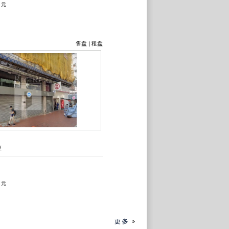
0 元
售盘
|
租盘
厦
0 元