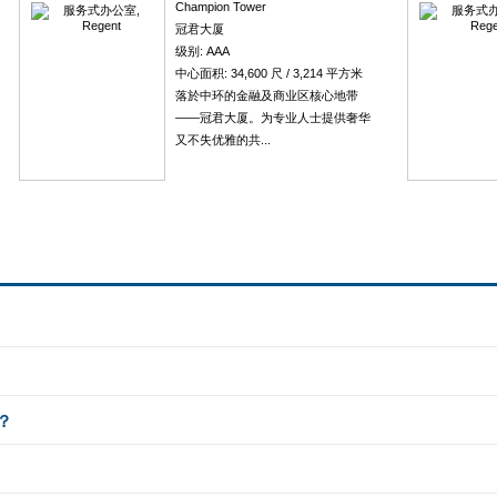
Champion Tower
冠君大厦
级别: AAA
中心面积: 34,600 尺 / 3,214 平方米
落於中环的金融及商业区核心地带
——冠君大厦。为专业人士提供奢华
又不失优雅的共...
？
？