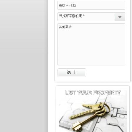
寻找写字楼/住宅 *