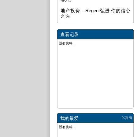
地产投资 – Regent弘进 你的信心
之选
查看记录
没有资料...
我的最爱
0 項
项
没有资料...