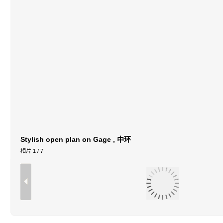
Stylish open plan on Gage , 中环
相片
1
/ 7