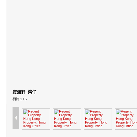
寰海轩, 湾仔
相片
1
/ 5