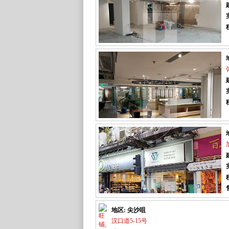
地区: 尖沙咀
汉口道5-15号