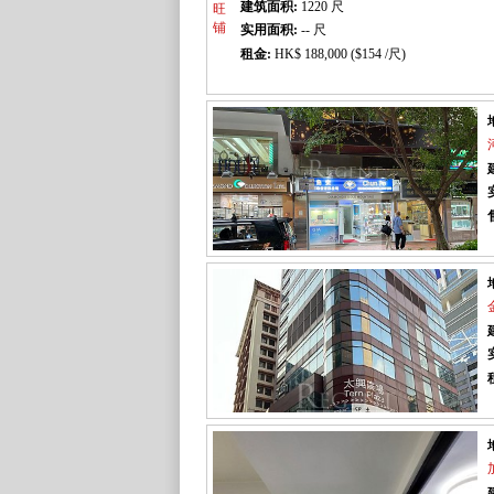
建筑面积:
1220
尺
实用面积:
-- 尺
租金:
HK$ 188,000 ($154 /尺)