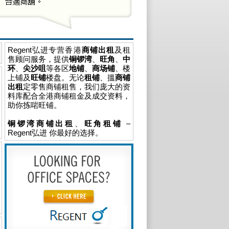
Regent弘进专营香港
商铺出租
及租
售顾问服务，提供
铜锣湾
、
旺角
、
中
环
、
尖沙咀
等各区
地铺
、
商场铺
、楼
上铺及
旺铺
楼盘。无论
租铺
、搵
商铺
出租
定零售商铺租售，我们庞大的资
料库配合全港商铺租金及成交资料，
助你拣啱旺铺。
铜锣湾商铺出租
、
旺角租铺
–
Regent弘进 你最好的选择。