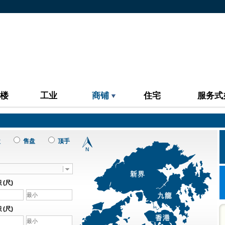
楼
工业
商铺
住宅
服务式
盘
售盘
顶手
(尺)
(尺)