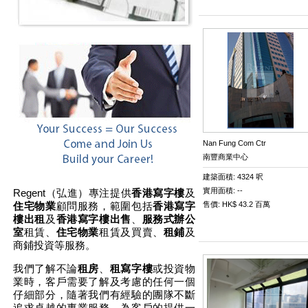
Nan Fung Com Ctr
南豐商業中心
建築面積: 4324 呎
實用面積: --
Regent（弘進）專注提供
香港寫字樓
及
住宅物業
顧問服務，範圍包括
香港寫字
售價: HK$ 43.2 百萬
樓出租
及
香港寫字樓出售
、
服務式辦公
室
租賃、
住宅物業
租賃及買賣、
租鋪
及
商鋪投資
等服務。
我們了解不論
租房
、
租寫字樓
或投資物
業時，客戶需要了解及考慮的任何一個
仔細部分，隨著我們有經驗的團隊不斷
追求卓越的專業服務，為客戶的提供一