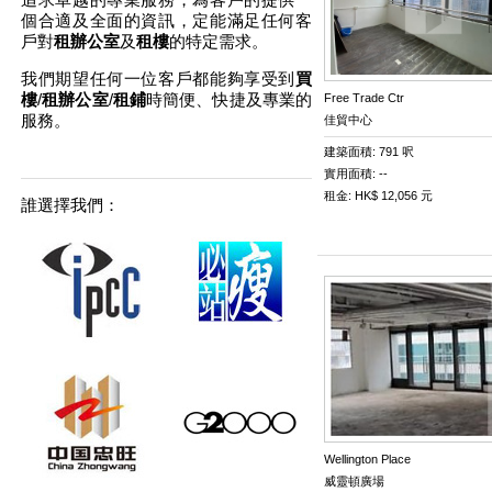
個合適及全面的資訊，定能滿足任何客
戶對
租辦公室
及
租樓
的特定需求。
我們期望任何一位客戶都能夠享受到
買
樓
/
租辦公室
/
租鋪
時簡便、快捷及專業的
Free Trade Ctr
服務。
佳貿中心
建築面積: 791 呎
實用面積: --
租金: HK$ 12,056 元
誰選擇我們：
Wellington Place
威靈頓廣場