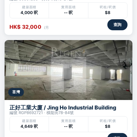
建築面積
實用面積
呎租/呎價
4,000 呎
-- 呎
$8
查詢
HK$ 32,000
/月
荃灣
正好工業大廈 / Jing Ho Industrial Building
編號 RGP8692721 · 橫龍街78-84號
建築面積
實用面積
呎租/呎價
4,649 呎
-- 呎
$8