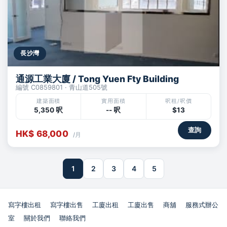
長沙灣
通源工業大廈 / Tong Yuen Fty Building
編號 C0859801 · 青山道505號
建築面積
實用面積
呎租/呎價
5,350 呎
-- 呎
$13
查詢
HK$ 68,000
/月
1
2
3
4
5
寫字樓出租
寫字樓出售
工廈出租
工廈出售
商舖
服務式辦公
室
關於我們
聯絡我們