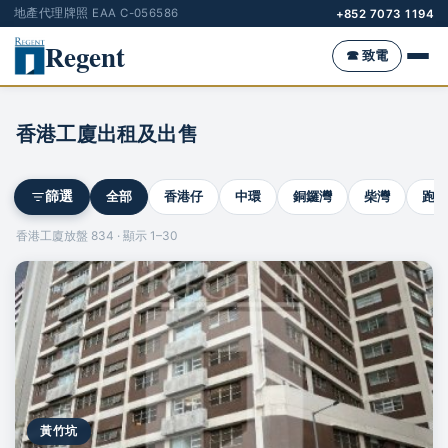
地產代理牌照 EAA C-056586
+852 7073 1194
Regent
☎ 致電
香港工廈出租及出售
全部
香港仔
中環
銅鑼灣
柴灣
跑馬
篩選
香港工廈放盤 834 · 顯示 1–30
黃竹坑