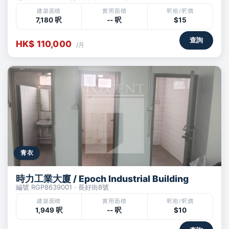
建築面積
實用面積
呎租/呎價
7,180 呎
-- 呎
$15
查詢
HK$ 110,000
/月
青衣
時力工業大廈 / Epoch Industrial Building
編號 RGP8639001 · 長好街8號
建築面積
實用面積
呎租/呎價
1,949 呎
-- 呎
$10