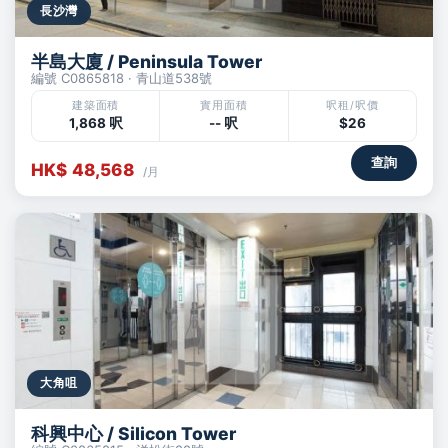
長沙灣
半島大廈 / Peninsula Tower
編號 C0865818 · 青山道538號
建築面積
實用面積
呎租/呎價
1,868 呎
-- 呎
$26
查詢
HK$ 48,568
/月
大角咀
科興中心 / Silicon Tower