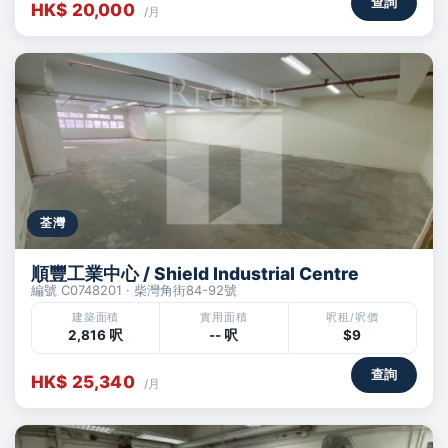
查詢
HK$ 20,000
/月
荃灣
順豐工業中心 / Shield Industrial Centre
編號 C0748201 · 柴灣角街84-92號
建築面積
實用面積
呎租/呎價
2,816 呎
-- 呎
$9
查詢
HK$ 25,340
/月