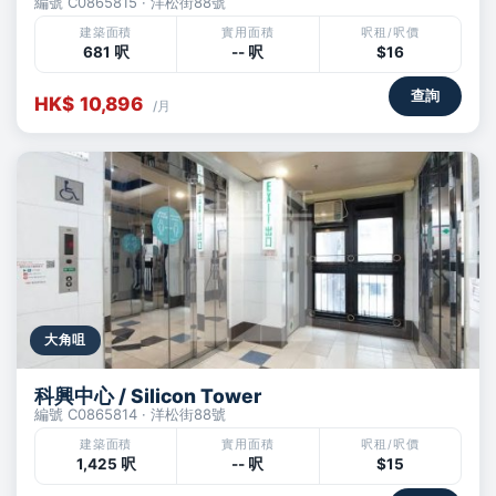
編號 C0865815 · 洋松街88號
建築面積
實用面積
呎租/呎價
681 呎
-- 呎
$16
查詢
HK$ 10,896
/月
大角咀
科興中心 / Silicon Tower
編號 C0865814 · 洋松街88號
建築面積
實用面積
呎租/呎價
1,425 呎
-- 呎
$15