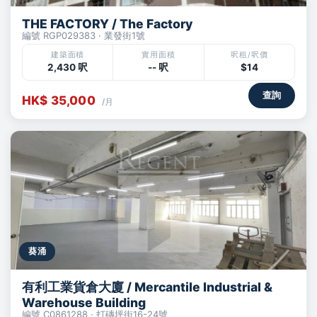
THE FACTORY / The Factory
編號 RGP029383 · 業發街1號
建築面積
實用面積
呎租/呎價
2,430 呎
-- 呎
$14
查詢
HK$ 35,000
/月
葵涌
有利工業貨倉大廈 / Mercantile Industrial &
Warehouse Building
編號 C0861288 · 打磚坪街16-24號