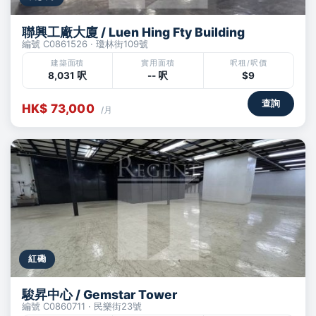
聯興工廠大廈 / Luen Hing Fty Building
編號 C0861526 · 瓊林街109號
建築面積
實用面積
呎租/呎價
8,031 呎
-- 呎
$9
查詢
HK$ 73,000
/月
紅磡
駿昇中心 / Gemstar Tower
編號 C0860711 · 民樂街23號