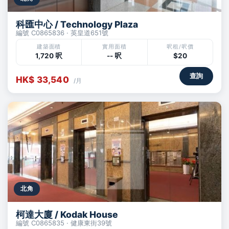
科匯中心 / Technology Plaza
編號 C0865836 · 英皇道651號
建築面積
實用面積
呎租/呎價
1,720 呎
-- 呎
$20
查詢
HK$ 33,540
/月
北角
柯達大廈 / Kodak House
編號 C0865835 · 健康東街39號