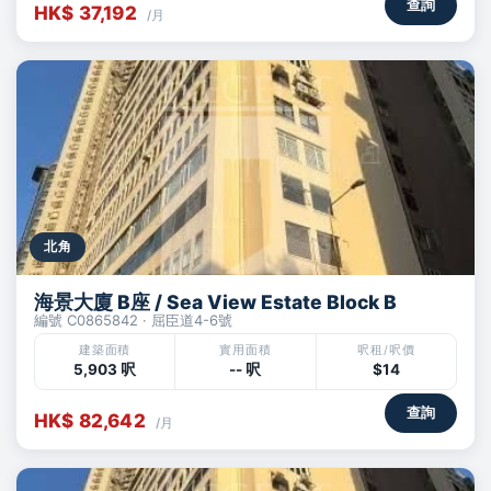
查詢
HK$ 37,192
/月
北角
海景大廈 B座 / Sea View Estate Block B
編號 C0865842 · 屈臣道4-6號
建築面積
實用面積
呎租/呎價
5,903 呎
-- 呎
$14
查詢
HK$ 82,642
/月