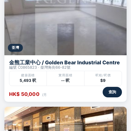
荃灣
金熊工業中心 / Golden Bear Industrial Centre
編號 C0865823 · 柴灣角街66-82號
建築面積
實用面積
呎租/呎價
5,493 呎
-- 呎
$9
查詢
HK$ 50,000
/月