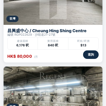
荃灣
昌興盛中心 / Cheung Hing Shing Centre
編號 RGP022629 · 沙咀道21-27號
建築面積
實用面積
呎租/呎價
6,176 呎
840 呎
$13
查詢
HK$ 80,000
/月