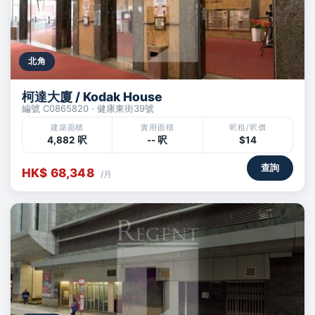
北角
柯達大廈 / Kodak House
編號 C0865820 · 健康東街39號
建築面積
實用面積
呎租/呎價
4,882 呎
-- 呎
$14
查詢
HK$ 68,348
/月