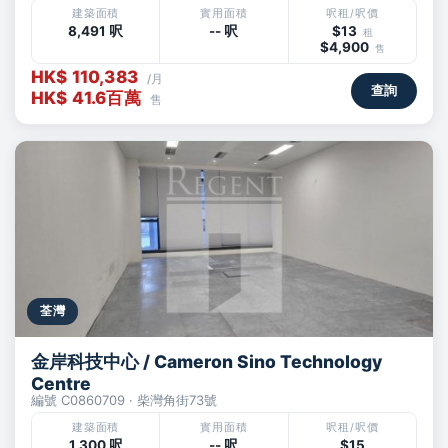
建築面積
實用面積
呎租/呎價
8,491 呎
-- 呎
$13
租
$4,900
售
HK$ 110,383
/月
查詢
HK$ 41.6百萬
售
荃灣
金岸科技中心 / Cameron Sino Technology
Centre
編號 C0860709 · 柴灣角街73號
建築面積
實用面積
呎租/呎價
1,300 呎
-- 呎
$15