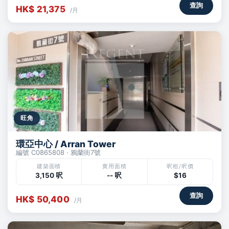
查詢
HK$ 21,375
/月
旺角
環亞中心 / Arran Tower
編號 C0865808 · 鴉蘭街7號
建築面積
實用面積
呎租/呎價
3,150 呎
-- 呎
$16
查詢
HK$ 50,400
/月