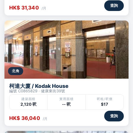
查詢
HK$ 31,340
/月
北角
柯達大廈 / Kodak House
編號 C0865829 · 健康東街39號
建築面積
實用面積
呎租/呎價
2,120 呎
-- 呎
$17
查詢
HK$ 36,040
/月