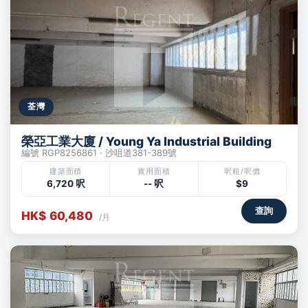
荃灣
榮亞工業大廈 / Young Ya Industrial Building
編號 RGP8256861 · 沙咀道381-389號
建築面積
實用面積
呎租/呎價
6,720 呎
-- 呎
$9
查詢
HK$ 60,480
/月