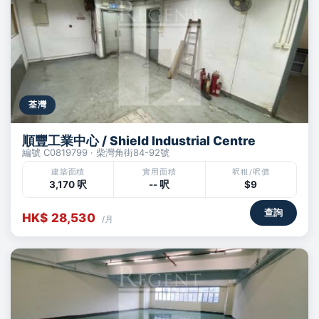
荃灣
順豐工業中心 / Shield Industrial Centre
編號 C0819799 · 柴灣角街84-92號
建築面積
實用面積
呎租/呎價
3,170 呎
-- 呎
$9
查詢
HK$ 28,530
/月