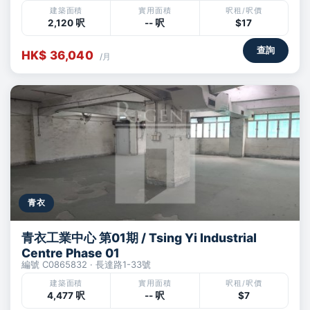
建築面積
實用面積
呎租/呎價
2,120 呎
-- 呎
$17
查詢
HK$ 36,040
/月
青衣
青衣工業中心 第01期 / Tsing Yi Industrial
Centre Phase 01
編號 C0865832 · 長達路1-33號
建築面積
實用面積
呎租/呎價
4,477 呎
-- 呎
$7