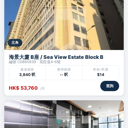
北角
海景大廈 B座 / Sea View Estate Block B
編號 C0865839 · 屈臣道4-6號
建築面積
實用面積
呎租/呎價
3,840 呎
-- 呎
$14
查詢
HK$ 53,760
/月