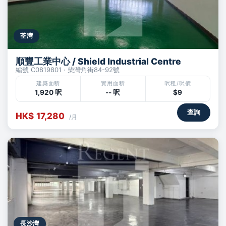
荃灣
順豐工業中心 / Shield Industrial Centre
編號 C0819801 · 柴灣角街84-92號
建築面積
實用面積
呎租/呎價
1,920 呎
-- 呎
$9
查詢
HK$ 17,280
/月
長沙灣