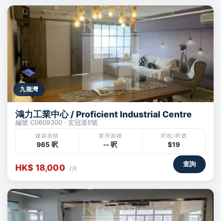
九龍灣
鴻力工業中心 / Proficient Industrial Centre
編號 C0609300 · 宏冠道6號
建築面積
實用面積
呎租/呎價
965 呎
-- 呎
$19
查詢
HK$ 18,000
/月