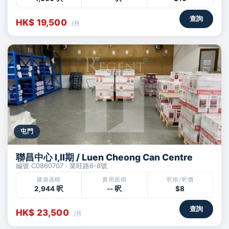
查詢
HK$ 19,500
/月
屯門
聯昌中心 I,II期 / Luen Cheong Can Centre
編號 C0860707 · 業旺路6-8號
建築面積
實用面積
呎租/呎價
2,944 呎
-- 呎
$8
查詢
HK$ 23,500
/月