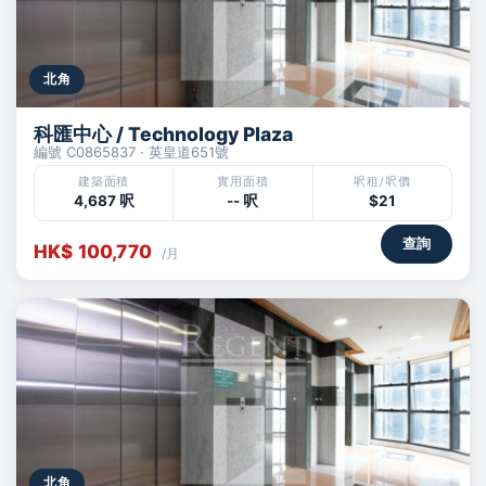
北角
科匯中心 / Technology Plaza
編號 C0865837 · 英皇道651號
建築面積
實用面積
呎租/呎價
4,687 呎
-- 呎
$21
查詢
HK$ 100,770
/月
北角