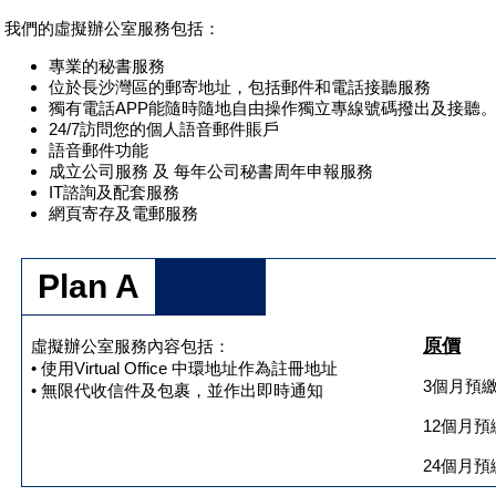
我們的虛擬辦公室服務包括：
專業的秘書服務
位於長沙灣區的郵寄地址，包括郵件和電話接聽服務
獨有電話APP能隨時隨地自由操作獨立專線號碼撥出及接聽
24/7訪問您的個人語音郵件賬戶
語音郵件功能
成立公司服務 及 每年公司秘書周年申報服務
IT諮詢及配套服務
網頁寄存及電郵服務
Plan A
原價
虛擬辦公室服務內容包括：
• 使用Virtual Office 中環地址作為註冊地址
3個月預繳H
• 無限代收信件及包裹，並作出即時通知
12個月預繳
24個月預繳