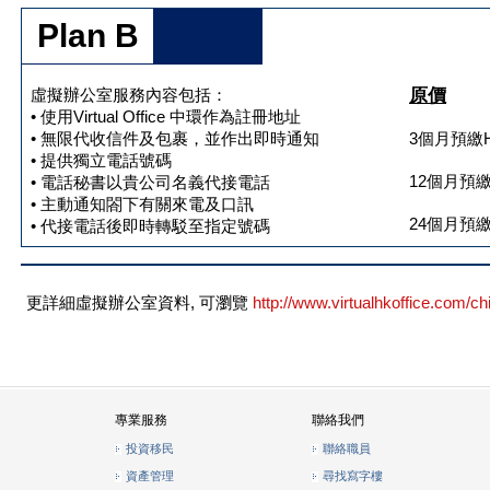
Plan B
虛擬辦公室服務內容包括：
原價
• 使用Virtual Office 中環作為註冊地址
• 無限代收信件及包裹，並作出即時通知
3個月預繳H
• 提供獨立電話號碼
12個月預繳H
• 電話秘書以貴公司名義代接電話
• 主動通知閤下有關來電及口訊
24個月預繳 
• 代接電話後即時轉駁至指定號碼
更詳細虛擬辦公室資料, 可瀏覽
http://www.virtualhkoffice.com/chi
專業服務
聯絡我們
投資移民
聯絡職員
資產管理
尋找寫字樓