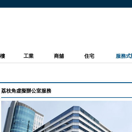
樓
工業
商舖
住宅
服務式
荔枝角虛擬辦公室服務