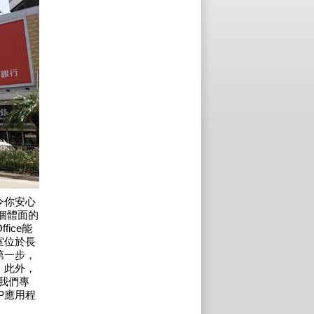
令你安心
個體面的
fice能
室位於長
第一步，
。此外，
。我們專
P應用程