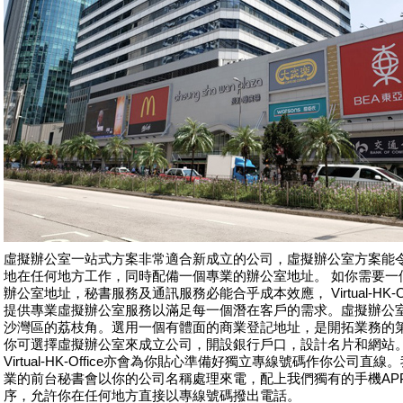
虛擬辦公室一站式方案非常適合新成立的公司，虛擬辦公室方案能
地在任何地方工作，同時配備一個專業的辦公室地址。 如你需要一
辦公室地址，秘書服務及通訊服務必能合乎成本效應， Virtual-HK-Of
提供專業虛擬辦公室服務以滿足每一個潛在客戶的需求。虛擬辦公
沙灣區的荔枝角。選用一個有體面的商業登記地址，是開拓業務的
你可選擇虛擬辦公室來成立公司，開設銀行戶口，設計名片和網站
Virtual-HK-Office亦會為你貼心準備好獨立專線號碼作你公司直線
業的前台秘書會以你的公司名稱處理來電，配上我們獨有的手機AP
序，允許你在任何地方直接以專線號碼撥出電話。