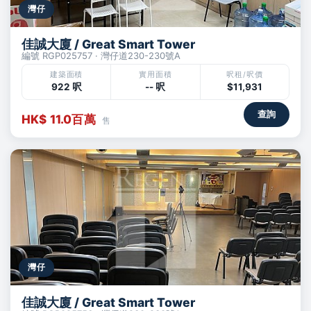
灣仔
佳誠大廈 / Great Smart Tower
編號 RGP025757 · 灣仔道230-230號A
建築面積
實用面積
呎租/呎價
922 呎
-- 呎
$11,931
查詢
HK$ 11.0百萬
售
灣仔
佳誠大廈 / Great Smart Tower