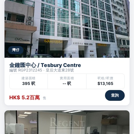
灣仔
金鐘匯中心 / Tesbury Centre
編號 RGP2312245 · 皇后大道東28號
建築面積
實用面積
呎租/呎價
395 呎
-- 呎
$13,165
查詢
HK$ 5.2百萬
售