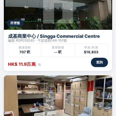
西營盤
成基商業中心 / Singga Commercial Centre
編號 RGP019245 · 干諾道西144-151號
建築面積
實用面積
呎租/呎價
707 呎
-- 呎
$16,803
查詢
HK$ 11.9百萬
售