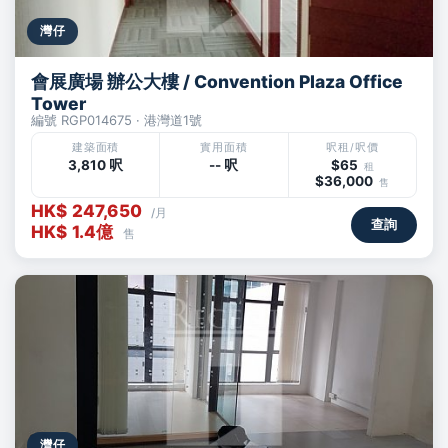
灣仔
會展廣場 辦公大樓 / Convention Plaza Office
Tower
編號 RGP014675 · 港灣道1號
建築面積
實用面積
呎租/呎價
3,810 呎
-- 呎
$65
租
$36,000
售
HK$ 247,650
/月
查詢
HK$ 1.4億
售
灣仔