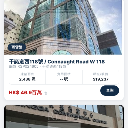
西營盤
干諾道西118號 / Connaught Road W 118
編號 RGP024605 · 干諾道西118號
建築面積
實用面積
呎租/呎價
2,438 呎
-- 呎
$19,237
查詢
HK$ 46.9百萬
售