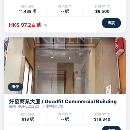
建築面積
實用面積
呎租/呎價
11,438 呎
-- 呎
$8,500
查詢
HK$ 97.2百萬
售
灣仔
好發商業大廈 / Goodfit Commercial Building
編號 RGP025223 · 菲林明道7號
建築面積
實用面積
呎租/呎價
918 呎
-- 呎
$16,340