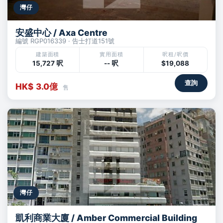
灣仔
安盛中心 / Axa Centre
編號 RGP016339 · 告士打道151號
建築面積
實用面積
呎租/呎價
15,727 呎
-- 呎
$19,088
查詢
HK$ 3.0億
售
灣仔
凱利商業大廈 / Amber Commercial Building