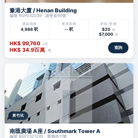
豫港大廈 / Henan Building
編號 RGP032039 · 謝斐道90號
建築面積
實用面積
呎租/呎價
4,988 呎
-- 呎
$20
租
$7,000
售
HK$ 99,760
/月
查詢
HK$ 34.9百萬
售
黃竹坑
南匯廣場 A座 / Southmark Tower A
編號 RGP2321245 · 業興街11號