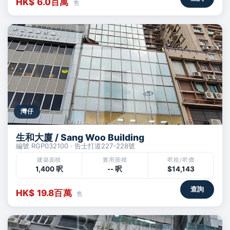
HK$ 6.0百萬
售
灣仔
生和大廈 / Sang Woo Building
編號 RGP032100 · 告士打道227-228號
建築面積
實用面積
呎租/呎價
1,400 呎
-- 呎
$14,143
查詢
HK$ 19.8百萬
售