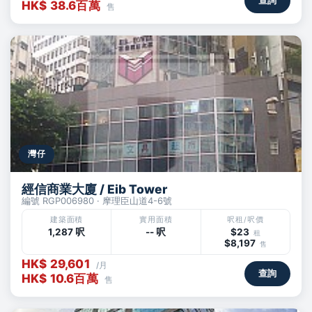
HK$ 38.6百萬
售
灣仔
經信商業大廈 / Eib Tower
編號 RGP006980 · 摩理臣山道4-6號
建築面積
實用面積
呎租/呎價
1,287 呎
-- 呎
$23
租
$8,197
售
HK$ 29,601
/月
查詢
HK$ 10.6百萬
售