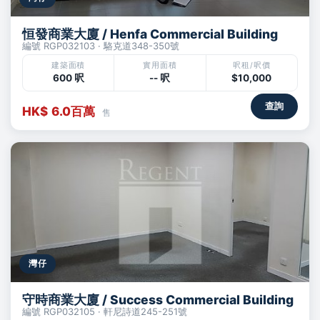
恒發商業大廈 / Henfa Commercial Building
編號 RGP032103 · 駱克道348-350號
建築面積
實用面積
呎租/呎價
600 呎
-- 呎
$10,000
查詢
HK$ 6.0百萬
售
灣仔
守時商業大廈 / Success Commercial Building
編號 RGP032105 · 軒尼詩道245-251號