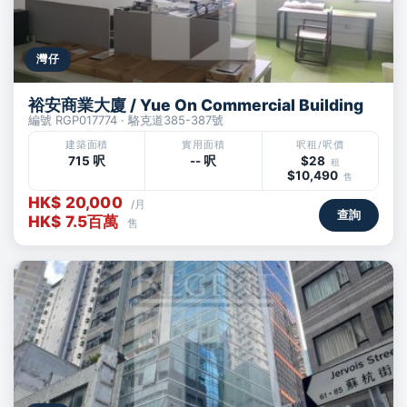
灣仔
裕安商業大廈 / Yue On Commercial Building
編號 RGP017774 · 駱克道385-387號
建築面積
實用面積
呎租/呎價
715 呎
-- 呎
$28
租
$10,490
售
HK$ 20,000
/月
查詢
HK$ 7.5百萬
售