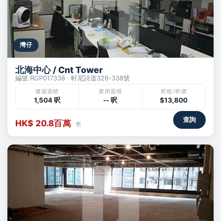
灣仔
北海中心 / Cnt Tower
編號 RGP017338 · 軒尼詩道326-338號
建築面積
實用面積
呎租/呎價
1,504 呎
-- 呎
$13,800
查詢
HK$ 20.8百萬
售