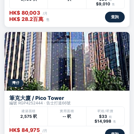
$9,010
售
HK$ 80,003
/月
查詢
HK$ 28.2百萬
售
灣仔
筆克大廈 / Pico Tower
編號 RGP4252444 · 告士打道66號
建築面積
實用面積
呎租/呎價
2,575 呎
-- 呎
$33
租
$14,998
售
HK$ 84,975
/月
查詢