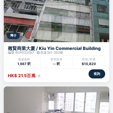
灣仔
翹賢商業大廈 / Kiu Yin Commercial Building
編號 RGP032097 · 駱克道361-363號
建築面積
實用面積
呎租/呎價
1,987 呎
-- 呎
$10,820
查詢
HK$ 21.5百萬
售