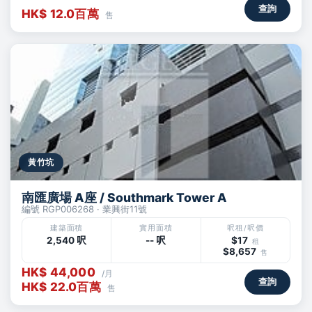
查詢
HK$ 12.0百萬
售
黃竹坑
南匯廣場 A座 / Southmark Tower A
編號 RGP006268 · 業興街11號
建築面積
實用面積
呎租/呎價
2,540 呎
-- 呎
$17
租
$8,657
售
HK$ 44,000
/月
查詢
HK$ 22.0百萬
售