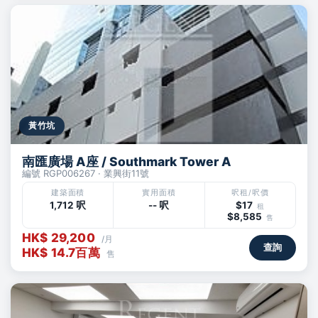
黃竹坑
南匯廣場 A座 / Southmark Tower A
編號 RGP006267 · 業興街11號
建築面積
實用面積
呎租/呎價
1,712 呎
-- 呎
$17
租
$8,585
售
HK$ 29,200
/月
查詢
HK$ 14.7百萬
售