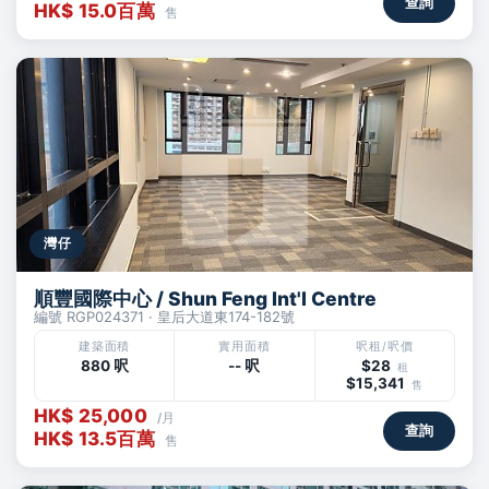
查詢
HK$ 15.0百萬
售
灣仔
順豐國際中心 / Shun Feng Int'l Centre
編號 RGP024371 · 皇后大道東174-182號
建築面積
實用面積
呎租/呎價
880 呎
-- 呎
$28
租
$15,341
售
HK$ 25,000
/月
查詢
HK$ 13.5百萬
售