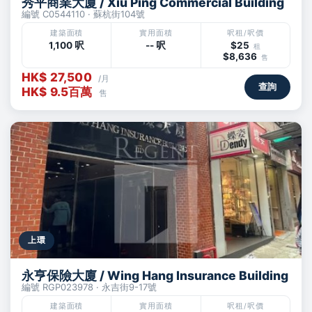
秀平商業大廈 / Xiu Ping Commercial Building
編號 C0544110 · 蘇杭街104號
建築面積
實用面積
呎租/呎價
1,100 呎
-- 呎
$25
租
$8,636
售
HK$ 27,500
/月
查詢
HK$ 9.5百萬
售
上環
永亨保險大廈 / Wing Hang Insurance Building
編號 RGP023978 · 永吉街9-17號
建築面積
實用面積
呎租/呎價