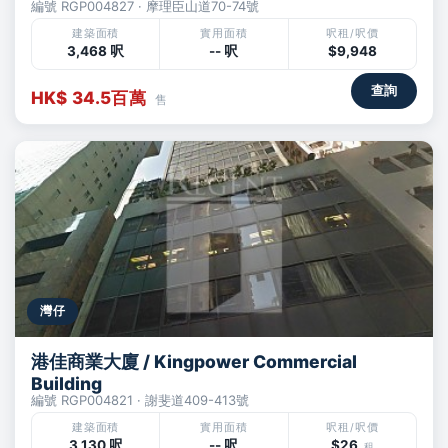
編號 RGP004827 · 摩理臣山道70-74號
建築面積
實用面積
呎租/呎價
3,468 呎
-- 呎
$9,948
查詢
HK$ 34.5百萬
售
灣仔
港佳商業大廈 / Kingpower Commercial
Building
編號 RGP004821 · 謝斐道409-413號
建築面積
實用面積
呎租/呎價
3,130 呎
-- 呎
$26
租