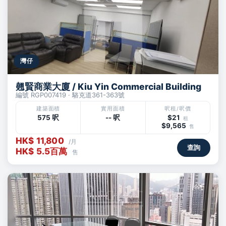
灣仔
翹賢商業大廈 / Kiu Yin Commercial Building
編號 RGP007419 · 駱克道361-363號
建築面積
實用面積
呎租/呎價
575 呎
-- 呎
$21
租
$9,565
售
HK$ 11,800
/月
查詢
HK$ 5.5百萬
售