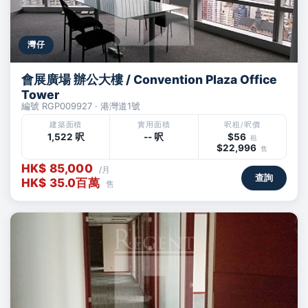
灣仔
會展廣場 辦公大樓 / Convention Plaza Office
Tower
編號 RGP009927 · 港灣道1號
建築面積
實用面積
呎租/呎價
1,522 呎
-- 呎
$56
租
$22,996
售
HK$ 85,000
/月
查詢
HK$ 35.0百萬
售