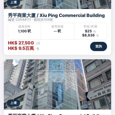
上環
秀平商業大廈 / Xiu Ping Commercial Building
編號 C0544111 · 蘇杭街104號
建築面積
實用面積
呎租/呎價
1,100 呎
-- 呎
$25
租
$8,636
售
HK$ 27,500
/月
查詢
HK$ 9.5百萬
售
上環