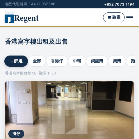
地產代理牌照 EAA C-056586
+852 7073 1194
Regent
☎ 致電
香港寫字樓出租及出售
全部
香港仔
中環
銅鑼灣
柴灣
跑馬
篩選
香港寫字樓放盤 58 · 顯示 1–30
灣仔