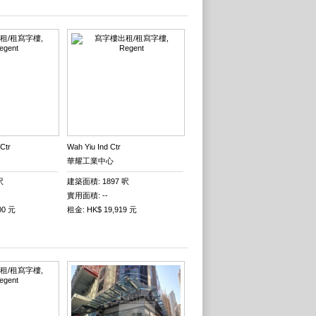
Ctr
Wah Yiu Ind Ctr
華耀工業中心
呎
建築面積: 1897 呎
實用面積: --
00 元
租金: HK$ 19,919 元