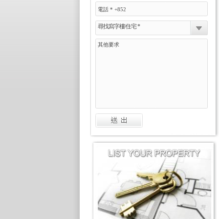
尋找寫字樓/住宅 *