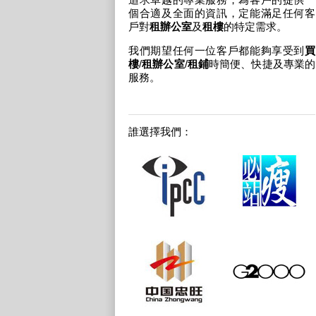
個合適及全面的資訊，定能滿足任何客
戶對
租辦公室
及
租樓
的特定需求。
我們期望任何一位客戶都能夠享受到
買
樓
/
租辦公室
/
租鋪
時簡便、快捷及專業的
服務。
誰選擇我們：