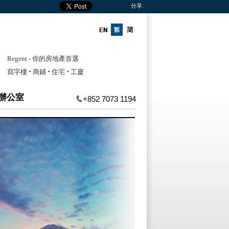
分享:
Regent - 你的房地產首選
‧
‧
‧
寫字樓
商鋪
住宅
工廈
辦公室
+852 7073 1194