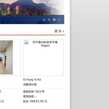
52 Hung To Rd
鴻圖道52號
呎
建築面積: 5913 呎
實用面積: --
0 元
租金: HK$ 82,782 元