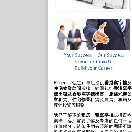
Regent（弘進）專注提供
香港寫字樓
及
住宅物業
顧問服務，範圍包括
香港寫字
樓出租
及
香港寫字樓出售
、
服務式辦公
室
租賃、
住宅物業
租賃及買賣、
租鋪
及
商鋪投資
等服務。
我們了解不論
租房
、
租寫字樓
或投資物
業時，客戶需要了解及考慮的任何一個
仔細部分，隨著我們有經驗的團隊不斷
追求卓越的專業服務，為客戶的提供一