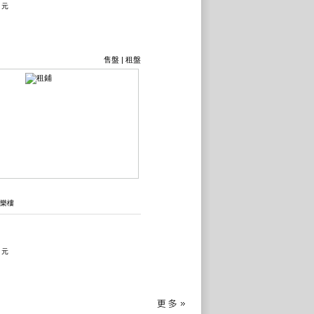
0 元
售盤
|
租盤
家樂樓
0 元