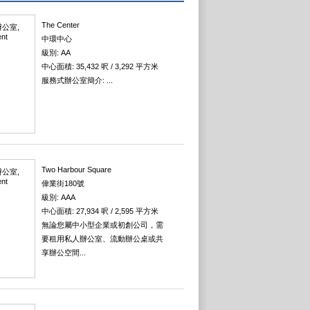
The Center
中環中心
級別: AA
中心面積: 35,432 呎 / 3,292 平方米
服務式辦公室簡介: ...
Two Harbour Square
偉業街180號
級別: AAA
中心面積: 27,934 呎 / 2,595 平方米
無論您屬中小型企業或初創公司，需
要租用私人辦公室、流動辦公桌或共
享辦公空間...