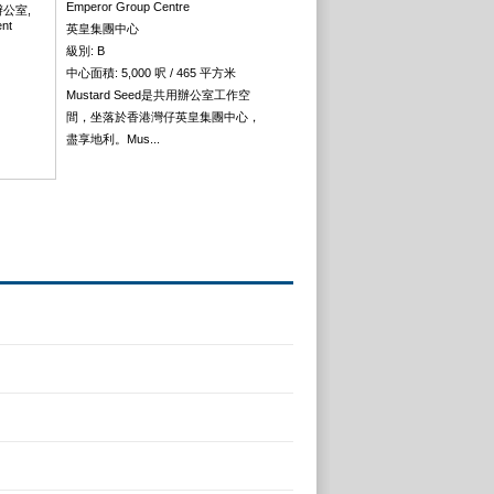
Emperor Group Centre
英皇集團中心
級別: B
中心面積: 5,000 呎 / 465 平方米
Mustard Seed是共用辦公室工作空
間，坐落於香港灣仔英皇集團中心，
盡享地利。Mus...