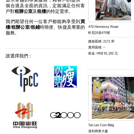
個合適及全面的資訊，定能滿足任何客
戶對
租辦公室
及
租樓
的特定需求。
我們期望任何一位客戶都能夠享受到
買
樓
/
租辦公室
/
租鋪
時簡便、快捷及專業的
470 Hennessy Road
服務。
軒尼詩道470號
建築面積: 2171 呎
實用面積: --
租金: HK$ 91,182 元
誰選擇我們：
Tat Lee Com Bldg
達利商業大廈