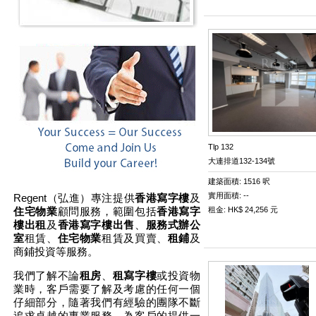
Tlp 132
大連排道132-134號
建築面積: 1516 呎
實用面積: --
Regent（弘進）專注提供
香港寫字樓
及
住宅物業
顧問服務，範圍包括
香港寫字
租金: HK$ 24,256 元
樓出租
及
香港寫字樓出售
、
服務式辦公
室
租賃、
住宅物業
租賃及買賣、
租鋪
及
商鋪投資
等服務。
我們了解不論
租房
、
租寫字樓
或投資物
業時，客戶需要了解及考慮的任何一個
仔細部分，隨著我們有經驗的團隊不斷
追求卓越的專業服務，為客戶的提供一