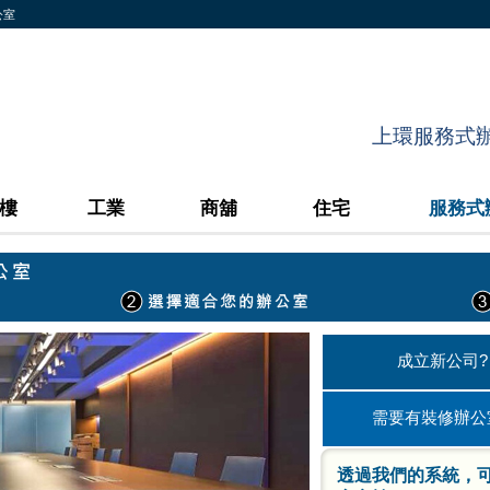
公室
上環服務式辦公
樓
工業
商舖
住宅
服務式
成立新公司?
需要有裝修辦公
透過我們的系統，