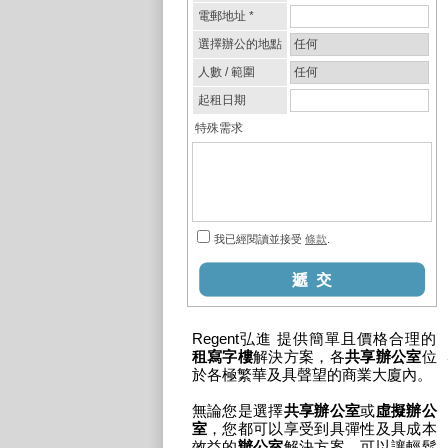
Regent弘進 提供簡單且價格合理的
租寫字樓
解決方案，各
共享辦公室
位
於各極繁華及具聲望的商業大廈內。
無論您是選擇
共享辦公室
或
虛擬辦公
室
，您都可以享受到具彈性及具成本
效益的
辦公室
解決方案，可以讓輕鬆