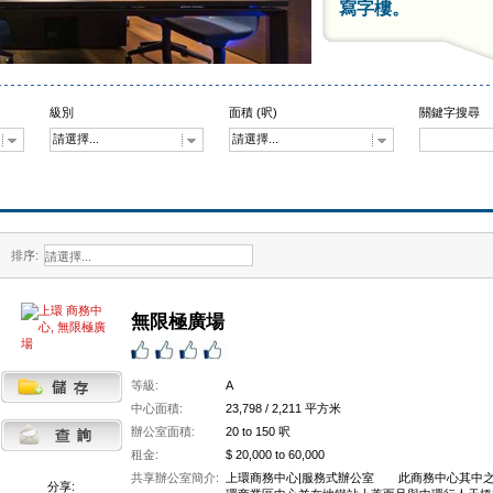
寫字樓。
級別
面積 (呎)
關鍵字搜尋
請選擇...
請選擇...
排序:
無限極廣場
等級:
A
中心面積:
23,798 / 2,211 平方米
辦公室面積:
20 to 150 呎
租金:
$ 20,000 to 60,000
共享辦公室簡介:
上環商務中心|服務式辦公室 此商務中心其中之
分享: