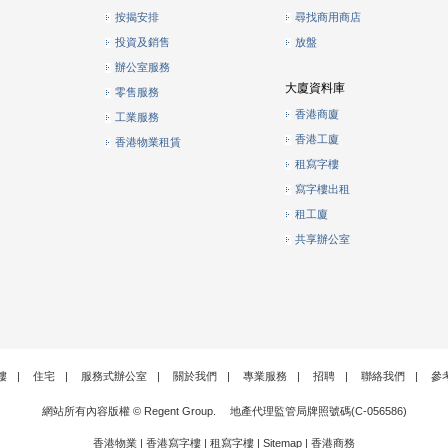
按揭安排
尋找商用商店
投資及銷售
放盤
辦公室服務
大廈資料庫
零售服務
香港商廈
工業服務
香港工廈
香港物業租賃
租寫字樓
寫字樓出租
租工廈
共享辦公室
樓
|
住宅
|
服務式辦公室
|
關於我們
|
專業服務
|
招聘
|
聯絡我們
|
參
網站所有內容版權 © Regent Group. 地產代理監管局牌照號碼(C-056586)
香港物業
|
香港寫字樓
|
租寫字樓
|
Sitemap
|
香港商務