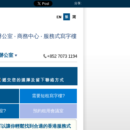
分享:
室 ‧ 商務中心 ‧ 服務式寫字樓
辦公室
+852 7073 1194
需要短租寫字樓?
室?
預約租用會議室
可以讓你輕鬆找到合適的香港服務式