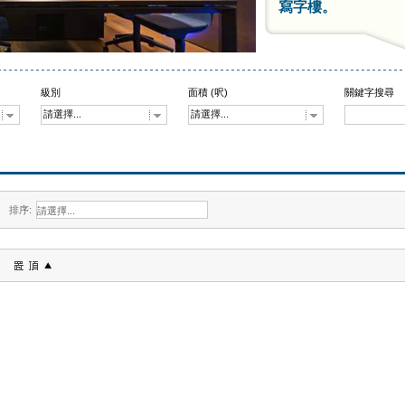
寫字樓。
級別
面積 (呎)
關鍵字搜尋
請選擇...
請選擇...
排序: