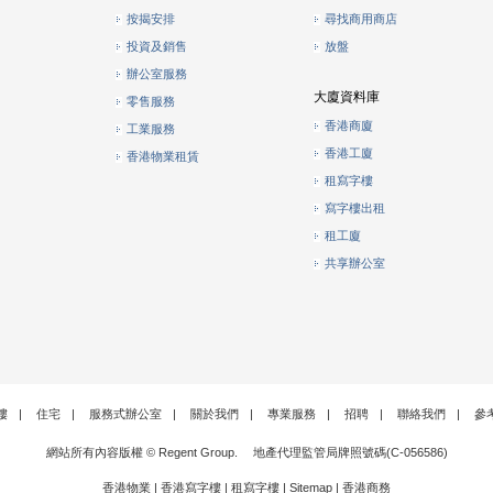
按揭安排
尋找商用商店
投資及銷售
放盤
辦公室服務
大廈資料庫
零售服務
香港商廈
工業服務
香港工廈
香港物業租賃
租寫字樓
寫字樓出租
租工廈
共享辦公室
樓
|
住宅
|
服務式辦公室
|
關於我們
|
專業服務
|
招聘
|
聯絡我們
|
參
網站所有內容版權 © Regent Group. 地產代理監管局牌照號碼(C-056586)
香港物業
|
香港寫字樓
|
租寫字樓
|
Sitemap
|
香港商務