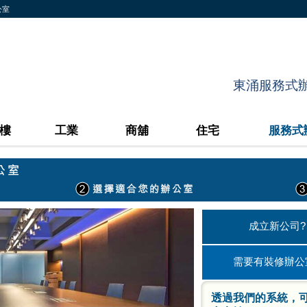
公室
東涌服務式辦公
樓
工業
商舖
住宅
服務式
成立新公司?
需要有裝修辦公
透過我們的系統，