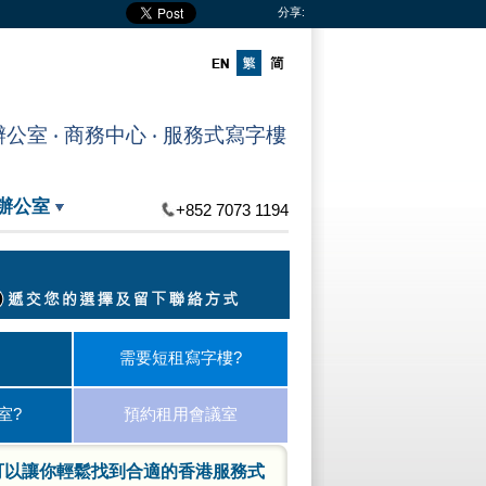
分享:
室 ‧ 商務中心 ‧ 服務式寫字樓
辦公室
+852 7073 1194
需要短租寫字樓?
室?
預約租用會議室
可以讓你輕鬆找到合適的香港服務式