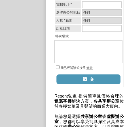
Regent弘進 提供簡單且價格合理的
租寫字樓
解決方案，各
共享辦公室
位
於各極繁華及具聲望的商業大廈內。
無論您是選擇
共享辦公室
或
虛擬辦公
室
，您都可以享受到具彈性及具成本
效益的
辦公室
解決方案，可以讓輕鬆