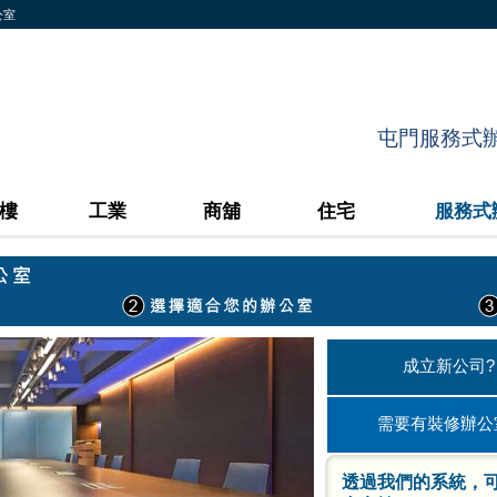
公室
屯門服務式辦公
樓
工業
商舖
住宅
服務式
成立新公司?
需要有裝修辦公
透過我們的系統，