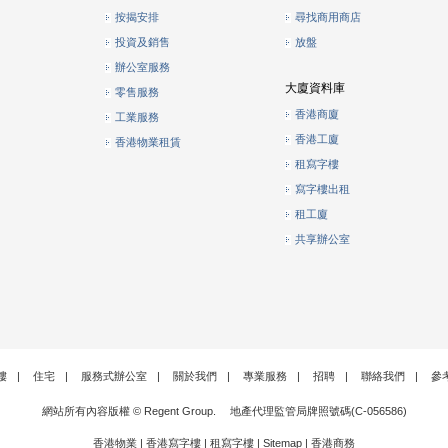
按揭安排
尋找商用商店
投資及銷售
放盤
辦公室服務
大廈資料庫
零售服務
香港商廈
工業服務
香港工廈
香港物業租賃
租寫字樓
寫字樓出租
租工廈
共享辦公室
樓
|
住宅
|
服務式辦公室
|
關於我們
|
專業服務
|
招聘
|
聯絡我們
|
參
網站所有內容版權 © Regent Group. 地產代理監管局牌照號碼(C-056586)
香港物業
|
香港寫字樓
|
租寫字樓
|
Sitemap
|
香港商務