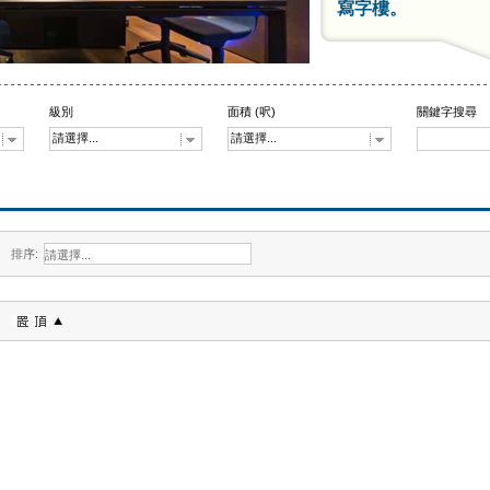
寫字樓。
級別
面積 (呎)
關鍵字搜尋
請選擇...
請選擇...
排序: