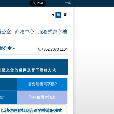
分享:
室 ‧ 商務中心 ‧ 服務式寫字樓
辦公室
+852 7073 1194
需要短租寫字樓?
室?
預約租用會議室
可以讓你輕鬆找到合適的香港服務式