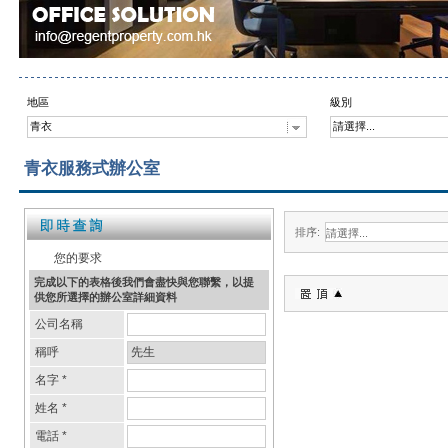
地區
級別
青衣
請選擇...
青衣服務式辦公室
排序: