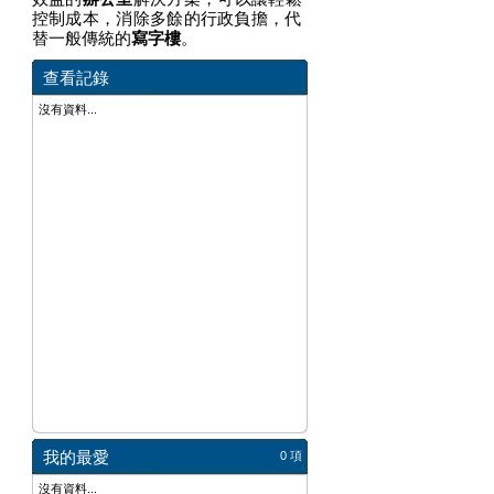
控制成本，消除多餘的行政負擔，代
替一般傳統的
寫字樓
。
查看記錄
沒有資料...
我的最愛
0 項
沒有資料...