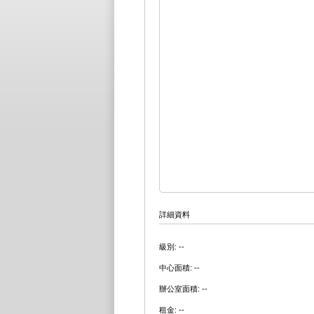
詳細資料
級別: --
中心面積: --
辦公室面積: --
租金: --