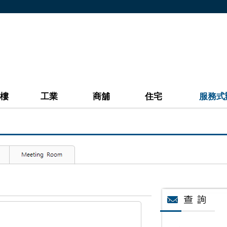
樓
工業
商舖
住宅
服務式