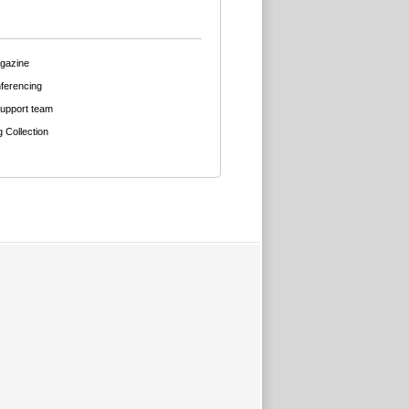
agazine
ferencing
support team
g Collection