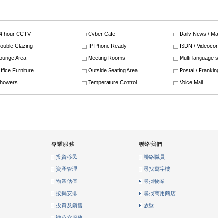
4 hour CCTV
Cyber Cafe
Daily News / M
ouble Glazing
IP Phone Ready
ISDN / Videocon
ounge Area
Meeting Rooms
Multi-language 
ffice Furniture
Outside Seating Area
Postal / Frankin
howers
Temperature Control
Voice Mail
專業服務
聯絡我們
投資移民
聯絡職員
資產管理
尋找寫字樓
物業估值
尋找物業
按揭安排
尋找商用商店
投資及銷售
放盤
辦公室服務