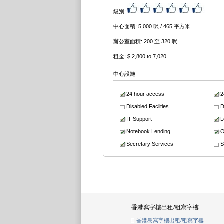
級別:
中心面積: 5,000 呎 / 465 平方米
辦公室面積: 200 至 320 呎
租金: $ 2,800 to 7,020
中心設施
24 hour access
2
Disabled Faclities
D
IT Support
L
Notebook Lending
O
Secretary Services
S
香港寫字樓出租/租寫字樓
香港島寫字樓出租/租寫字樓