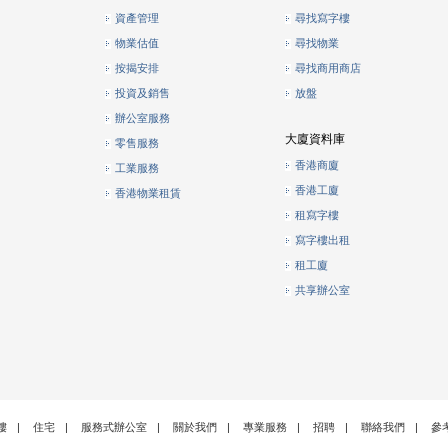
資產管理
尋找寫字樓
物業估值
尋找物業
按揭安排
尋找商用商店
投資及銷售
放盤
辦公室服務
大廈資料庫
零售服務
香港商廈
工業服務
香港工廈
香港物業租賃
租寫字樓
寫字樓出租
租工廈
共享辦公室
樓
|
住宅
|
服務式辦公室
|
關於我們
|
專業服務
|
招聘
|
聯絡我們
|
參