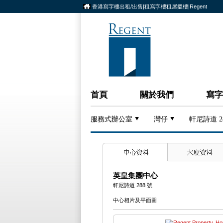
香港寫字樓出租/出售|租寫字樓租屋搵樓|Regent
首頁
關於我們
寫字
服務式辦公室
灣仔
軒尼詩道 2
英皇集團中心
軒尼詩道 288 號
中心相片及平面圖