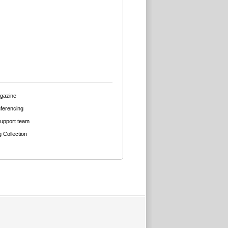
agazine
ferencing
support team
g Collection