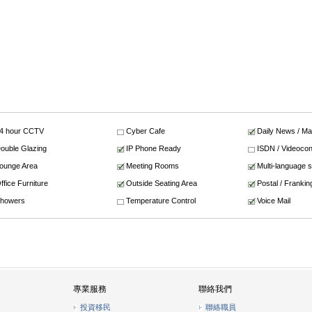
4 hour CCTV
Cyber Cafe
Daily News / M
ouble Glazing
IP Phone Ready
ISDN / Videocon
ounge Area
Meeting Rooms
Multi-language 
ffice Furniture
Outside Seating Area
Postal / Frankin
howers
Temperature Control
Voice Mail
專業服務
聯絡我們
投資移民
聯絡職員