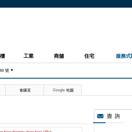
樓
工業
商舖
住宅
服務式
88 號