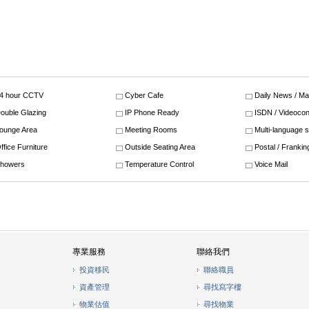
4 hour CCTV
Cyber Cafe
Daily News / M
ouble Glazing
IP Phone Ready
ISDN / Videocon
ounge Area
Meeting Rooms
Multi-language 
ffice Furniture
Outside Seating Area
Postal / Frankin
howers
Temperature Control
Voice Mail
專業服務
聯絡我們
投資移民
聯絡職員
資產管理
尋找寫字樓
物業估值
尋找物業