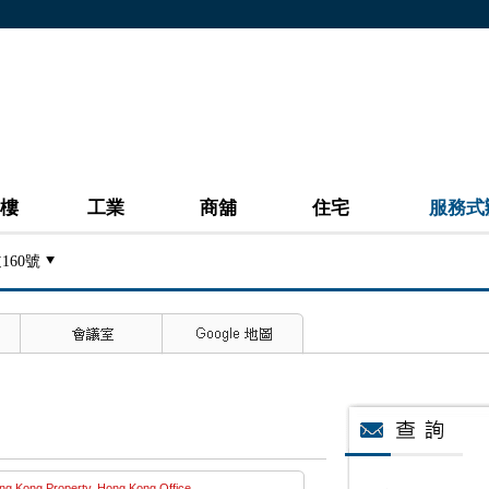
樓
工業
商舖
住宅
服務式
160號