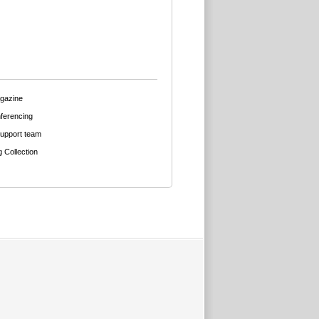
agazine
ferencing
support team
g Collection