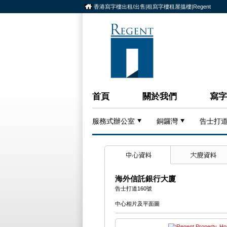
香港寫字樓出租/出售|租寫字樓租屋搵樓|Regent
首頁
關於我們
寫字
服務式辦公室
銅鑼灣
告士打道
海外信託銀行大廈
告士打道160號
中心相片及平面圖