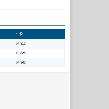
中位
约 $12
约 $28
约 $42