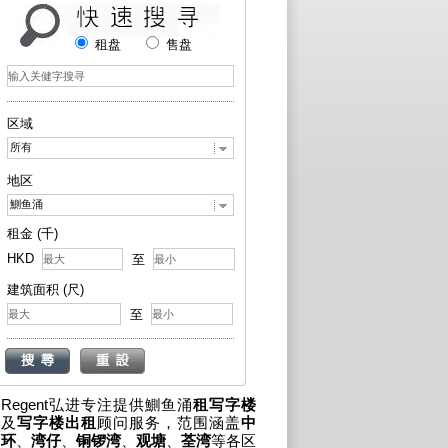
租盘
售盘
区域
所有
地区
鰂鱼涌
租金 (千)
HKD
至
建筑面积 (尺)
至
Regent弘进专注提供鰂鱼涌
租写字楼
及
写字楼出租
顾问服务，范围涵盖
中
环
、
湾仔
、
铜锣湾
、
观塘
、
荃湾
等各区