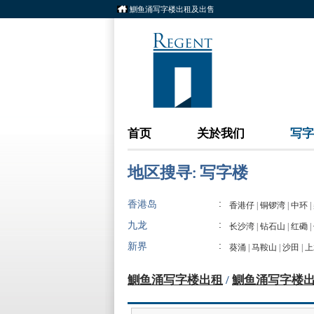
鰂鱼涌写字楼出租及出售
首页
关於我们
写字
地区搜寻: 写字楼
:
香港岛
香港仔
|
铜锣湾
|
中环
|
:
九龙
长沙湾
|
钻石山
|
红磡
|
:
新界
葵涌
|
马鞍山
|
沙田
|
上
鰂鱼涌写字楼出租
/
鰂鱼涌写字楼