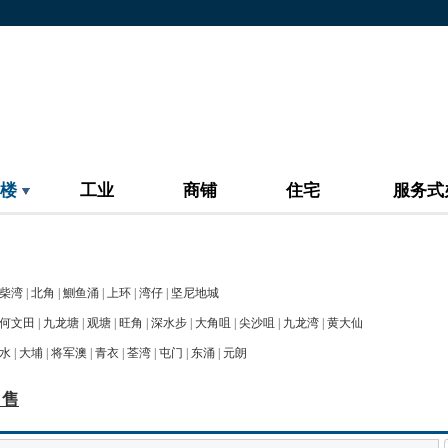
楼
工业
商铺
住宅
服务式
柴湾
|
北角
|
鰂鱼涌
|
上环
|
湾仔
|
坚尼地城
何文田
|
九龙塘
|
观塘
|
旺角
|
深水步
|
大角咀
|
尖沙咀
|
九龙湾
|
黄大仙
水
|
大埔
|
将军澳
|
青衣
|
荃湾
|
屯门
|
东涌
|
元朗
出售