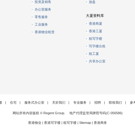
投资及销售
放盘
办公室服务
大厦资料库
零售服务
香港商厦
工业服务
香港工厦
香港物业租赁
租写字楼
写字楼出租
租工厦
共享办公室
楼
|
住宅
|
服务式办公室
|
关於我们
|
专业服务
|
招聘
|
联络我们
|
参
网站所有内容版权 © Regent Group. 地产代理监管局牌照号码(C-056586)
香港物业
|
香港写字楼
|
租写字楼
|
Sitemap
|
香港商务