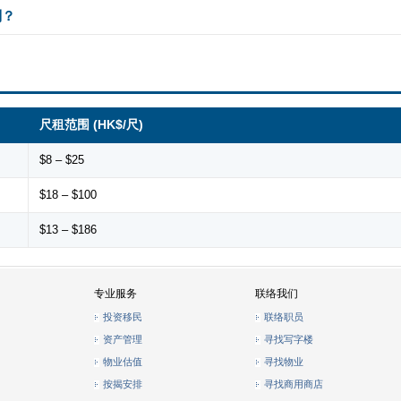
别？
尺租范围 (HK$/尺)
$8 – $25
$18 – $100
$13 – $186
专业服务
联络我们
投资移民
联络职员
资产管理
寻找写字楼
物业估值
寻找物业
按揭安排
寻找商用商店