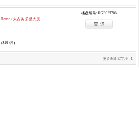
楼盘编号: RGP025708
rset House / 太古坊 多盛大厦
 ($49 /尺)
1
更多香港 写字楼 :