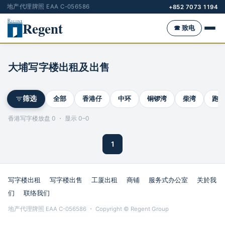
地产代理牌照 EAA C-056586
+852 7073 1194
Regent
☎ 致电
大埔写字楼出租及出售
全部
香港仔
中环
铜锣湾
柴湾
跑马
筛选
香港写字楼放盘 0 ・ 显示 0–0
1
写字楼出租
写字楼出售
工厦出租
商铺
服务式办公室
关於我
们
联络我们
地产代理牌照 EAA C-056586 ・ Copyright © Regent Group