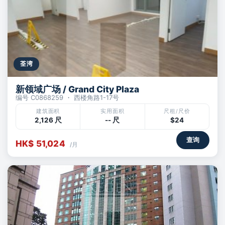
荃湾
新领域广场 / Grand City Plaza
编号 C0868259 ・ 西楼角路1-17号
建筑面积
实用面积
尺租/尺价
2,126 尺
-- 尺
$24
查询
HK$ 51,024
/月