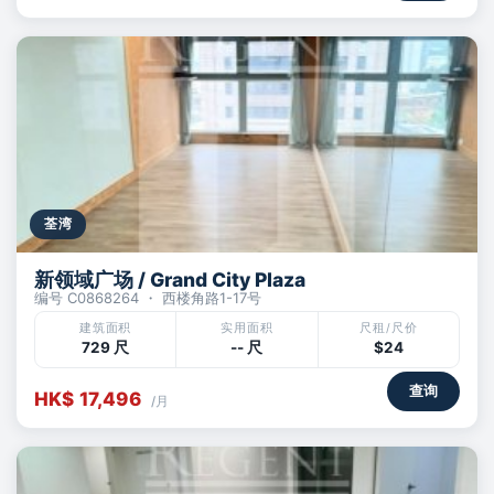
荃湾
新领域广场 / Grand City Plaza
编号 C0868264 ・ 西楼角路1-17号
建筑面积
实用面积
尺租/尺价
729 尺
-- 尺
$24
查询
HK$ 17,496
/月