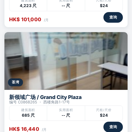
建筑面积
实用面积
尺租/尺价
4,223 尺
-- 尺
$24
查询
HK$ 101,000
/月
荃湾
新领域广场 / Grand City Plaza
编号 C0868265 ・ 西楼角路1-17号
建筑面积
实用面积
尺租/尺价
685 尺
-- 尺
$24
查询
HK$ 16,440
/月