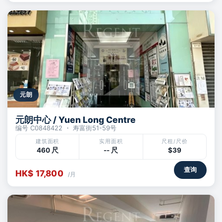
元朗
元朗中心 / Yuen Long Centre
编号 C0848422 ・ 寿富街51-59号
建筑面积
实用面积
尺租/尺价
460 尺
-- 尺
$39
查询
HK$ 17,800
/月