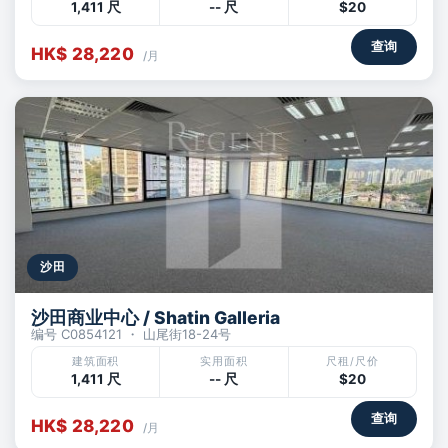
1,411 尺
-- 尺
$20
查询
HK$ 28,220
/月
沙田
沙田商业中心 / Shatin Galleria
编号 C0854121 ・ 山尾街18-24号
建筑面积
实用面积
尺租/尺价
1,411 尺
-- 尺
$20
查询
HK$ 28,220
/月