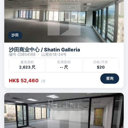
沙田
沙田商业中心 / Shatin Galleria
编号 C0854168 ・ 山尾街18-24号
建筑面积
实用面积
尺租/尺价
2,623 尺
-- 尺
$20
查询
HK$ 52,460
/月