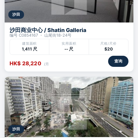
沙田
沙田商业中心 / Shatin Galleria
编号 C0854167 ・ 山尾街18-24号
建筑面积
实用面积
尺租/尺价
1,411 尺
-- 尺
$20
查询
HK$ 28,220
/月
沙田