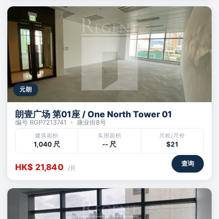
元朗
朗壹广场 第01座 / One North Tower 01
编号 RGP7213741 ・ 康业街8号
建筑面积
实用面积
尺租/尺价
1,040 尺
-- 尺
$21
查询
HK$ 21,840
/月