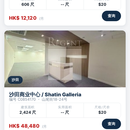
606 尺
-- 尺
$20
查询
HK$ 12,120
/月
沙田
沙田商业中心 / Shatin Galleria
编号 C0854170 ・ 山尾街18-24号
建筑面积
实用面积
尺租/尺价
2,424 尺
-- 尺
$20
查询
HK$ 48,480
/月