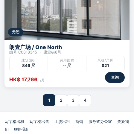
元朗
朗壹广场 / One North
编号 C0818345 ・ 康业街8号
建筑面积
实用面积
尺租/尺价
846 尺
-- 尺
$21
查询
HK$ 17,766
/月
1
2
3
4
写字楼出租
写字楼出售
工厦出租
商铺
服务式办公室
关於我
们
联络我们