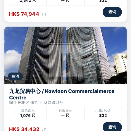
2,342 尺
-- 尺
$32
查询
HK$ 74,944
/月
葵涌
九龙贸易中心 / Kowloon Commercialmerce
Centre
编号 RGP014611 ・ 葵昌路51号
建筑面积
实用面积
尺租/尺价
1,076 尺
-- 尺
$32
查询
HK$ 34,432
/月