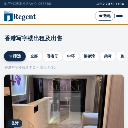
地产代理牌照 EAA C-056586
+852 7073 1194
Regent
☎ 致电
香港写字楼出租及出售
全部
香港仔
中环
铜锣湾
柴湾
跑马
筛选
香港写字楼放盘 112 ・ 显示 1–30
荃湾