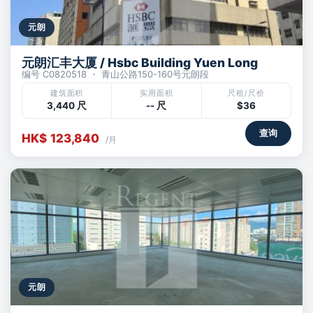
元朗
元朗汇丰大厦 / Hsbc Building Yuen Long
编号 C0820518 ・ 青山公路150-160号元朗段
建筑面积
实用面积
尺租/尺价
3,440 尺
-- 尺
$36
查询
HK$ 123,840
/月
元朗