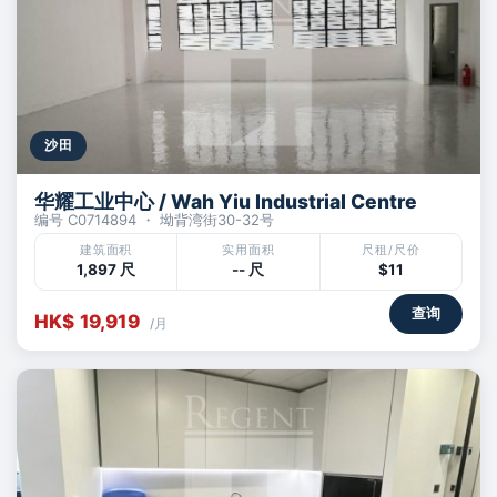
沙田
华耀工业中心 / Wah Yiu Industrial Centre
编号 C0714894 ・ 坳背湾街30-32号
建筑面积
实用面积
尺租/尺价
1,897 尺
-- 尺
$11
查询
HK$ 19,919
/月