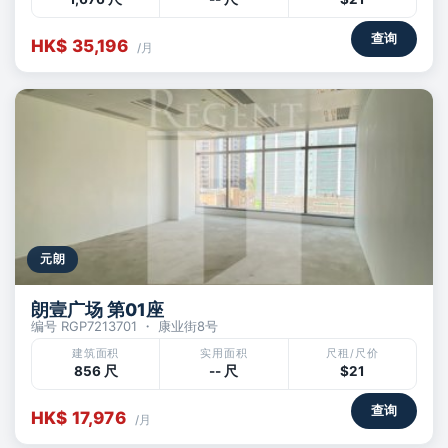
查询
HK$ 35,196
/月
元朗
朗壹广场 第01座
编号 RGP7213701 ・ 康业街8号
建筑面积
实用面积
尺租/尺价
856 尺
-- 尺
$21
查询
HK$ 17,976
/月