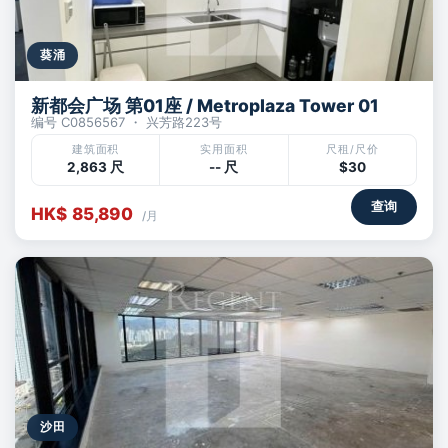
葵涌
新都会广场 第01座 / Metroplaza Tower 01
编号 C0856567 ・ 兴芳路223号
建筑面积
实用面积
尺租/尺价
2,863 尺
-- 尺
$30
查询
HK$ 85,890
/月
沙田