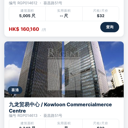
编号 RGP014612 ・ 葵昌路51号
建筑面积
实用面积
尺租/尺价
5,005 尺
-- 尺
$32
查询
HK$ 160,160
/月
葵涌
九龙贸易中心 / Kowloon Commercialmerce
Centre
编号 RGP014613 ・ 葵昌路51号
建筑面积
实用面积
尺租/尺价