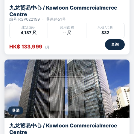
九龙贸易中心 / Kowloon Commercialmerce
Centre
编号 RGP022199 ・ 葵昌路51号
建筑面积
实用面积
尺租/尺价
4,187 尺
-- 尺
$32
查询
HK$ 133,999
/月
葵涌
九龙贸易中心 / Kowloon Commercialmerce
Centre