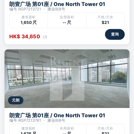
朗壹广场 第01座 / One North Tower 01
编号 RGP7213721 ・ 康业街8号
建筑面积
实用面积
尺租/尺价
1,650 尺
-- 尺
$21
查询
HK$ 34,650
/月
元朗
朗壹广场 第01座 / One North Tower 01
编号 RGP7213761 ・ 康业街8号
建筑面积
实用面积
尺租/尺价
1,676 尺
-- 尺
$21