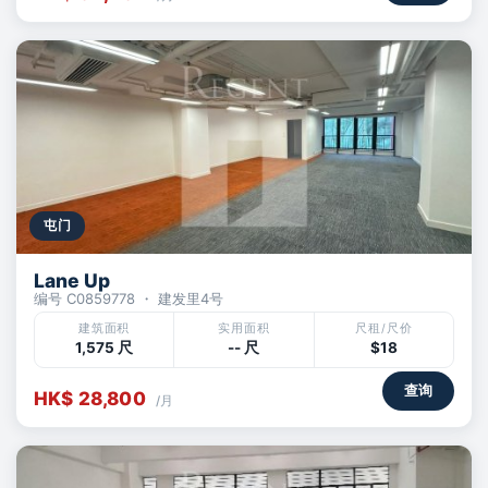
屯门
Lane Up
编号 C0859778 ・ 建发里4号
建筑面积
实用面积
尺租/尺价
1,575 尺
-- 尺
$18
查询
HK$ 28,800
/月