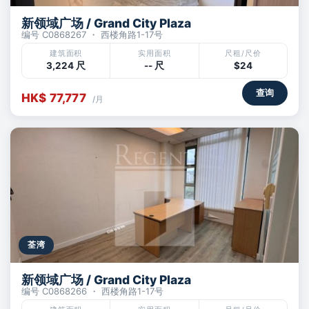
新领域广场 / Grand City Plaza
编号 C0868267 ・ 西楼角路1-17号
建筑面积
实用面积
尺租/尺价
3,224 尺
-- 尺
$24
查询
HK$ 77,777
/月
荃湾
新领域广场 / Grand City Plaza
编号 C0868266 ・ 西楼角路1-17号