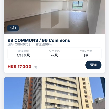
屯门
99 COMMONS / 99 Commons
编号 C0846753 ・ 杯渡路99号
建筑面积
实用面积
尺租/尺价
1,983 尺
-- 尺
$9
查询
HK$ 17,000
/月