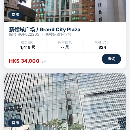
荃湾
新领域广场 / Grand City Plaza
编号 RGP022205 ・ 西楼角路1-17号
建筑面积
实用面积
尺租/尺价
1,419 尺
-- 尺
$24
查询
HK$ 34,000
/月
葵涌