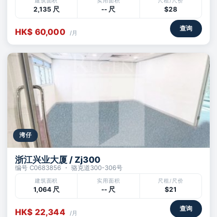
建筑面积
实用面积
尺租/尺价
2,135 尺
-- 尺
$28
查询
HK$ 60,000
/月
湾仔
浙江兴业大厦 / Zj300
编号 C0683856 ・ 骆克道300-306号
建筑面积
实用面积
尺租/尺价
1,064 尺
-- 尺
$21
查询
HK$ 22,344
/月