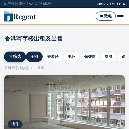
地产代理牌照 EAA C-056586
+852 7073 1194
Regent
☎ 致电
香港写字楼出租及出售
全部
香港仔
中环
铜锣湾
柴湾
跑马
筛选
香港写字楼放盘 3 ・ 显示 1–3
湾仔