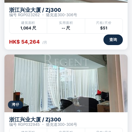
浙江兴业大厦 / Zj300
编号 RGP023262 ・ 骆克道300-306号
建筑面积
实用面积
尺租/尺价
1,064 尺
-- 尺
$51
查询
HK$ 54,264
/月
湾仔
浙江兴业大厦 / Zj300
编号 RGP032945 ・ 骆克道300-306号