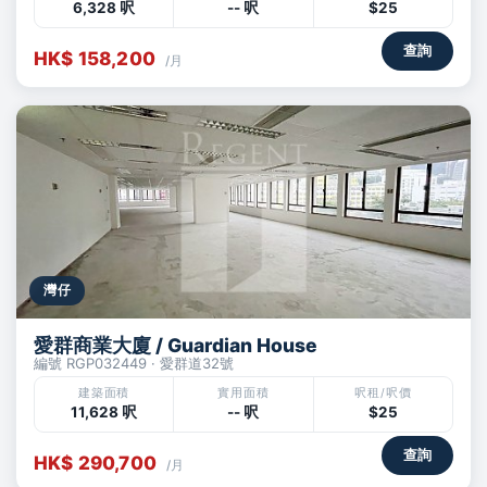
6,328 呎
-- 呎
$25
查詢
HK$ 158,200
/月
灣仔
愛群商業大廈 / Guardian House
編號 RGP032449 · 愛群道32號
建築面積
實用面積
呎租/呎價
11,628 呎
-- 呎
$25
查詢
HK$ 290,700
/月