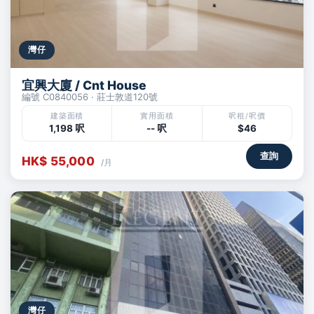
灣仔
宜興大廈 / Cnt House
編號 C0840056 · 莊士敦道120號
建築面積
實用面積
呎租/呎價
1,198 呎
-- 呎
$46
查詢
HK$ 55,000
/月
灣仔