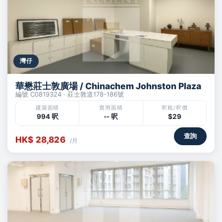
灣仔
華懋莊士敦廣場 / Chinachem Johnston Plaza
編號 C0819324 · 莊士敦道178-186號
建築面積
實用面積
呎租/呎價
994 呎
-- 呎
$29
查詢
HK$ 28,826
/月