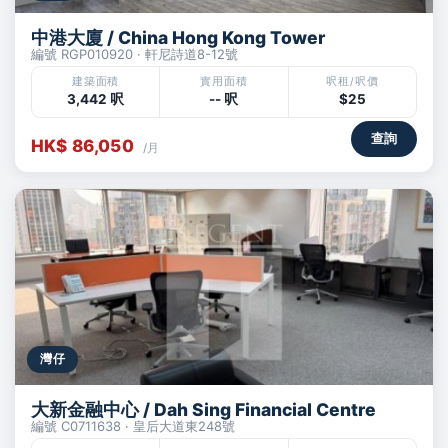
中港大廈 / China Hong Kong Tower
編號 RGP010920 · 軒尼詩道8-12號
建築面積
實用面積
呎租/呎價
3,442 呎
-- 呎
$25
查詢
HK$ 86,050
/月
灣仔
大新金融中心 / Dah Sing Financial Centre
編號 C0711638 · 皇后大道東248號