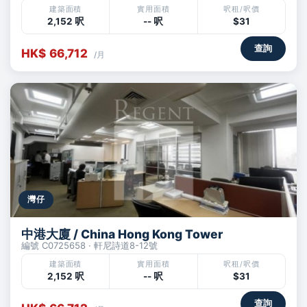
建築面積
實用面積
呎租/呎價
2,152 呎
-- 呎
$31
查詢
HK$ 66,712
/月
灣仔
中港大廈 / China Hong Kong Tower
編號 C0725658 · 軒尼詩道8-12號
建築面積
實用面積
呎租/呎價
2,152 呎
-- 呎
$31
查詢