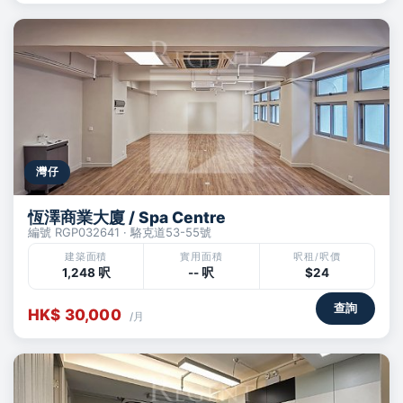
灣仔
恆澤商業大廈 / Spa Centre
編號 RGP032641 · 駱克道53-55號
建築面積
實用面積
呎租/呎價
1,248 呎
-- 呎
$24
查詢
HK$ 30,000
/月