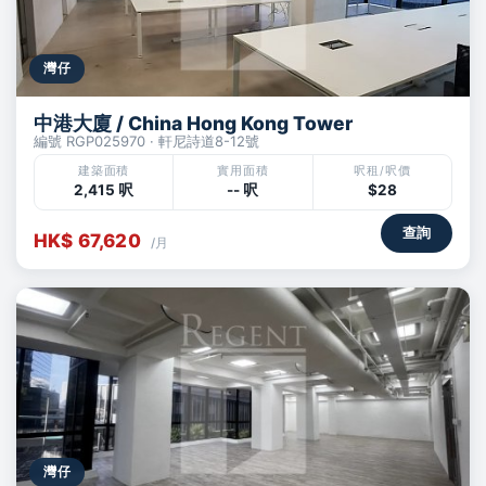
灣仔
中港大廈 / China Hong Kong Tower
編號 RGP025970 · 軒尼詩道8-12號
建築面積
實用面積
呎租/呎價
2,415 呎
-- 呎
$28
查詢
HK$ 67,620
/月
灣仔