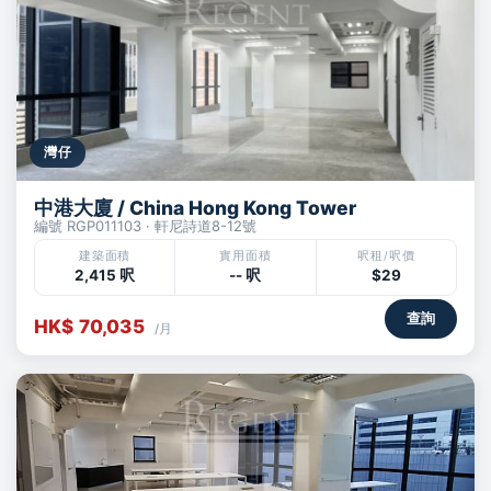
灣仔
中港大廈 / China Hong Kong Tower
編號 RGP011103 · 軒尼詩道8-12號
建築面積
實用面積
呎租/呎價
2,415 呎
-- 呎
$29
查詢
HK$ 70,035
/月