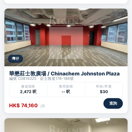
灣仔
華懋莊士敦廣場 / Chinachem Johnston Plaza
編號 C0819325 · 莊士敦道178-186號
建築面積
實用面積
呎租/呎價
2,472 呎
-- 呎
$30
查詢
HK$ 74,160
/月