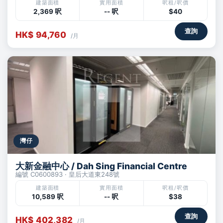
建築面積
實用面積
呎租/呎價
2,369 呎
-- 呎
$40
查詢
HK$ 94,760
/月
灣仔
大新金融中心 / Dah Sing Financial Centre
編號 C0600893 · 皇后大道東248號
建築面積
實用面積
呎租/呎價
10,589 呎
-- 呎
$38
查詢
HK$ 402,382
/月