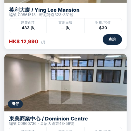
英利大廈 / Ying Lee Mansion
編號 C0861518 · 軒尼詩道323-331號
建築面積
實用面積
呎租/呎價
433 呎
-- 呎
$30
查詢
HK$ 12,990
/月
灣仔
東美商業中心 / Dominion Centre
編號 C0860736 · 皇后大道東43-59號