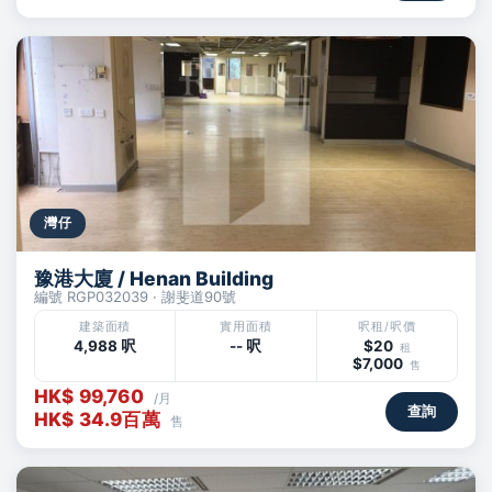
灣仔
豫港大廈 / Henan Building
編號 RGP032039 · 謝斐道90號
建築面積
實用面積
呎租/呎價
4,988 呎
-- 呎
$20
租
$7,000
售
HK$ 99,760
/月
查詢
HK$ 34.9百萬
售