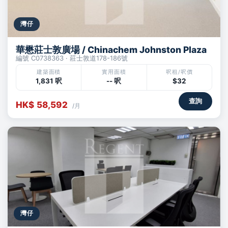
灣仔
華懋莊士敦廣場 / Chinachem Johnston Plaza
編號 C0738363 · 莊士敦道178-186號
建築面積
實用面積
呎租/呎價
1,831 呎
-- 呎
$32
查詢
HK$ 58,592
/月
灣仔