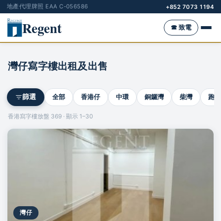
地產代理牌照 EAA C-056586
+852 7073 1194
Regent
☎ 致電
灣仔寫字樓出租及出售
全部
香港仔
中環
銅鑼灣
柴灣
跑馬
篩選
香港寫字樓放盤 369 · 顯示 1–30
灣仔