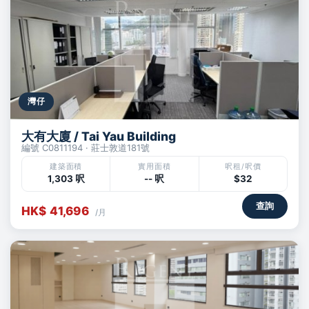
灣仔
大有大廈 / Tai Yau Building
編號 C0811194 · 莊士敦道181號
建築面積
實用面積
呎租/呎價
1,303 呎
-- 呎
$32
查詢
HK$ 41,696
/月