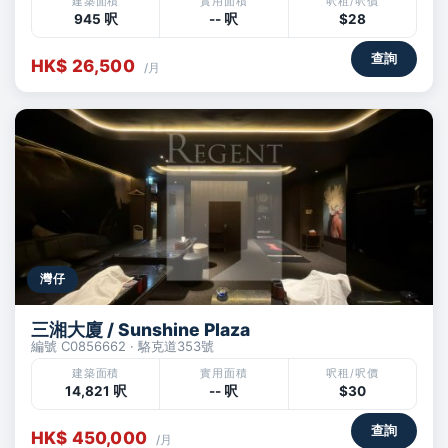
建築面積
實用面積
呎租/呎價
945 呎
-- 呎
$28
查詢
HK$ 26,500
/月
灣仔
三湘大廈 / Sunshine Plaza
編號 C0856662 · 駱克道353號
建築面積
實用面積
呎租/呎價
14,821 呎
-- 呎
$30
查詢
HK$ 450,000
/月