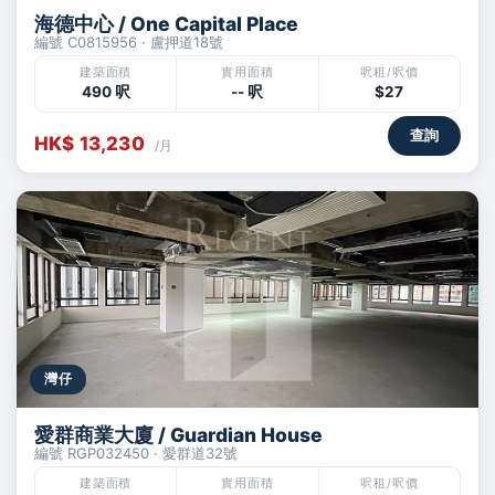
海德中心 / One Capital Place
編號 C0815956 · 盧押道18號
建築面積
實用面積
呎租/呎價
490 呎
-- 呎
$27
查詢
HK$ 13,230
/月
灣仔
愛群商業大廈 / Guardian House
編號 RGP032450 · 愛群道32號
建築面積
實用面積
呎租/呎價