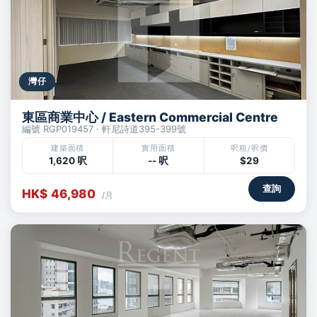
灣仔
東區商業中心 / Eastern Commercial Centre
編號 RGP019457 · 軒尼詩道395-399號
建築面積
實用面積
呎租/呎價
1,620 呎
-- 呎
$29
查詢
HK$ 46,980
/月