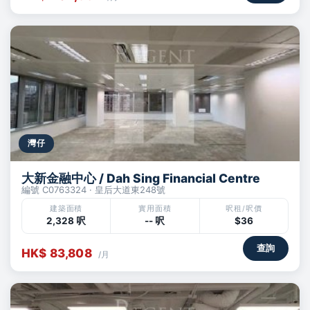
灣仔
大新金融中心 / Dah Sing Financial Centre
編號 C0763324 · 皇后大道東248號
建築面積
實用面積
呎租/呎價
2,328 呎
-- 呎
$36
查詢
HK$ 83,808
/月