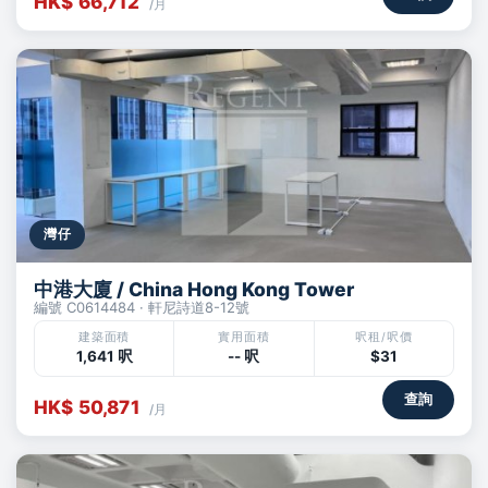
HK$ 66,712
/月
灣仔
中港大廈 / China Hong Kong Tower
編號 C0614484 · 軒尼詩道8-12號
建築面積
實用面積
呎租/呎價
1,641 呎
-- 呎
$31
查詢
HK$ 50,871
/月