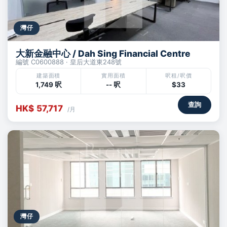
灣仔
大新金融中心 / Dah Sing Financial Centre
編號 C0600888 · 皇后大道東248號
建築面積
實用面積
呎租/呎價
1,749 呎
-- 呎
$33
查詢
HK$ 57,717
/月
灣仔