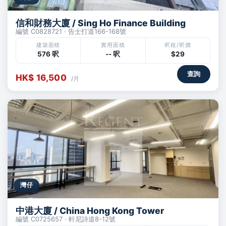
信和財務大廈 / Sing Ho Finance Building
編號 C0828721 · 告士打道166-168號
建築面積
實用面積
呎租/呎價
576 呎
-- 呎
$29
查詢
HK$ 16,500
/月
灣仔
中港大廈 / China Hong Kong Tower
編號 C0725657 · 軒尼詩道8-12號