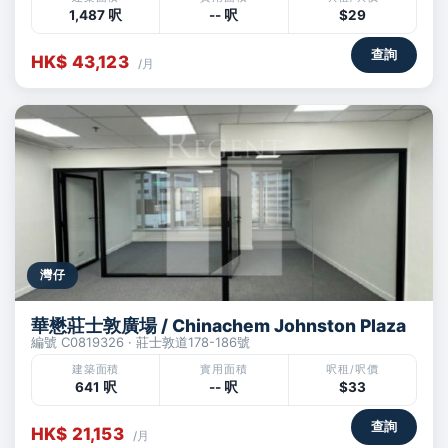
1,487 呎
-- 呎
$29
查詢
HK$ 43,123
/月
灣仔
華懋莊士敦廣場 / Chinachem Johnston Plaza
編號 C0819326 · 莊士敦道178-186號
建築面積
實用面積
呎租/呎價
641 呎
-- 呎
$33
查詢
HK$ 21,153
/月