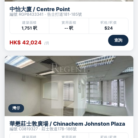
中怡大廈 / Centre Point
編號 RGP8433341 · 告士打道181-185號
建築面積
實用面積
呎租/呎價
1,751 呎
-- 呎
$24
查詢
HK$ 42,024
/月
灣仔
華懋莊士敦廣場 / Chinachem Johnston Plaza
編號 C0819327 · 莊士敦道178-186號
建築面積
實用面積
呎租/呎價