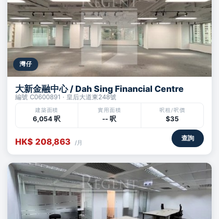
灣仔
大新金融中心 / Dah Sing Financial Centre
編號 C0600891 · 皇后大道東248號
建築面積
實用面積
呎租/呎價
6,054 呎
-- 呎
$35
查詢
HK$ 208,863
/月