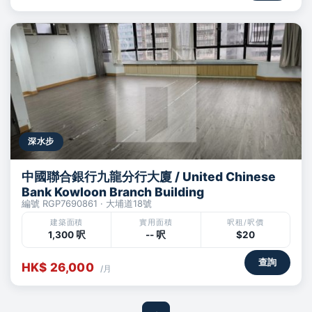
深水步
中國聯合銀行九龍分行大廈 / United Chinese
Bank Kowloon Branch Building
編號 RGP7690861 · 大埔道18號
建築面積
實用面積
呎租/呎價
1,300 呎
-- 呎
$20
查詢
HK$ 26,000
/月