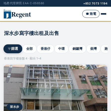
地產代理牌照 EAA C-056586
+852 7073 1194
Regent
☎ 致電
深水步寫字樓出租及出售
全部
香港仔
中環
銅鑼灣
柴灣
跑馬
篩選
香港寫字樓放盤 4 · 顯示 1–4
深水步