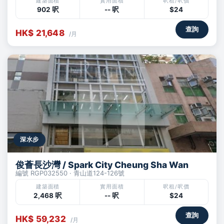
建築面積
實用面積
呎租/呎價
902 呎
-- 呎
$24
查詢
HK$ 21,648
/月
深水步
俊薈長沙灣 / Spark City Cheung Sha Wan
編號 RGP032550 · 青山道124-126號
建築面積
實用面積
呎租/呎價
2,468 呎
-- 呎
$24
查詢
HK$ 59,232
/月