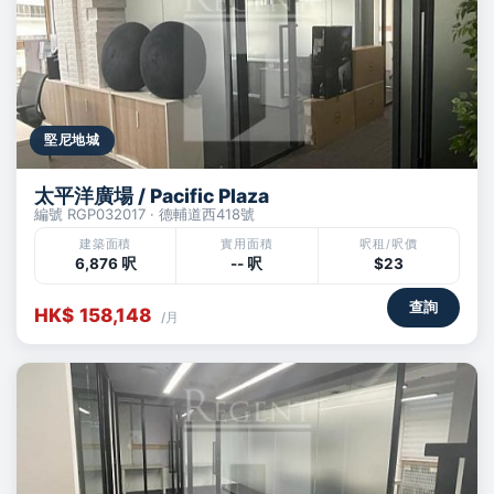
堅尼地城
太平洋廣場 / Pacific Plaza
編號 RGP032017 · 德輔道西418號
建築面積
實用面積
呎租/呎價
6,876 呎
-- 呎
$23
查詢
HK$ 158,148
/月