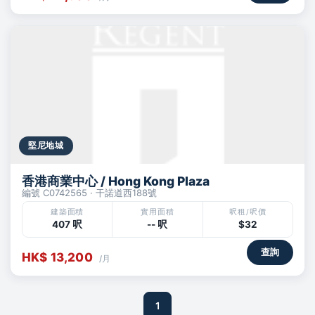
堅尼地城
香港商業中心 / Hong Kong Plaza
編號 C0742565 · 干諾道西188號
建築面積
實用面積
呎租/呎價
407 呎
-- 呎
$32
查詢
HK$ 13,200
/月
1