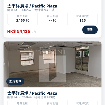
太平洋廣場 / Pacific Plaza
編號 RGP000267 · 德輔道西418號
建築面積
實用面積
呎租/呎價
2,165 呎
-- 呎
$25
查詢
HK$ 54,125
/月
堅尼地城
太平洋廣場 / Pacific Plaza
編號 RGP025844 · 德輔道西410號
建築面積
實用面積
呎租/呎價