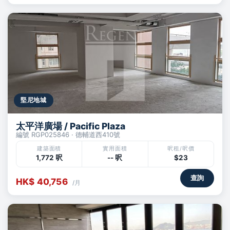
堅尼地城
太平洋廣場 / Pacific Plaza
編號 RGP025846 · 德輔道西410號
建築面積
實用面積
呎租/呎價
1,772 呎
-- 呎
$23
查詢
HK$ 40,756
/月