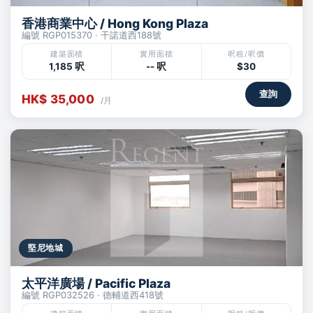
香港商業中心 / Hong Kong Plaza
編號 RGP015370 · 干諾道西188號
建築面積
實用面積
呎租/呎價
1,185 呎
-- 呎
$30
查詢
HK$ 35,000
/月
堅尼地城
太平洋廣場 / Pacific Plaza
編號 RGP032526 · 德輔道西418號