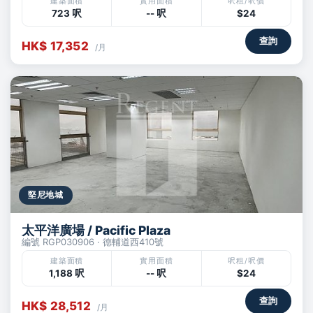
建築面積
實用面積
呎租/呎價
723 呎
-- 呎
$24
查詢
HK$ 17,352
/月
堅尼地城
太平洋廣場 / Pacific Plaza
編號 RGP030906 · 德輔道西410號
建築面積
實用面積
呎租/呎價
1,188 呎
-- 呎
$24
查詢
HK$ 28,512
/月