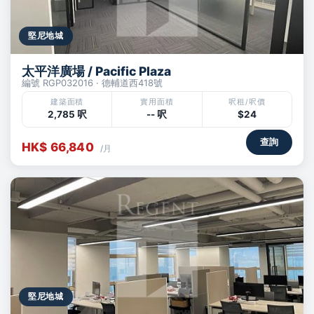
堅尼地城
太平洋廣場 / Pacific Plaza
編號 RGP032016 · 德輔道西418號
建築面積
實用面積
呎租/呎價
2,785 呎
-- 呎
$24
查詢
HK$ 66,840
/月
堅尼地城