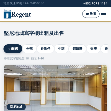
地產代理牌照 EAA C-056586
+852 7073 1194
Regent
☎ 致電
堅尼地城寫字樓出租及出售
全部
香港仔
中環
銅鑼灣
柴灣
跑馬
篩選
香港寫字樓放盤 16 · 顯示 1–16
堅尼地城