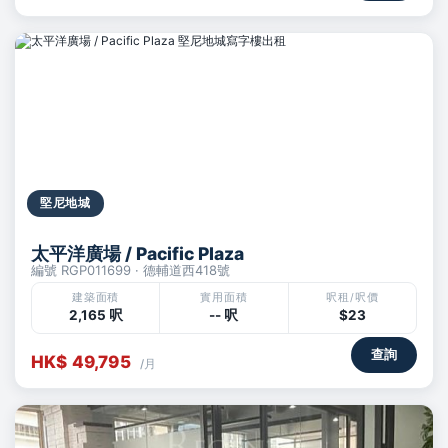
堅尼地城
太平洋廣場 / Pacific Plaza
編號 RGP011699 · 德輔道西418號
建築面積
實用面積
呎租/呎價
2,165 呎
-- 呎
$23
查詢
HK$ 49,795
/月