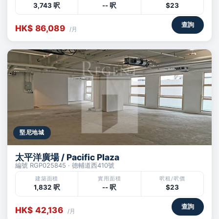
3,743 呎
-- 呎
$23
查詢
HK$ 86,089
/月
堅尼地城
太平洋廣場 / Pacific Plaza
編號 RGP025845 · 德輔道西410號
建築面積
實用面積
呎租/呎價
1,832 呎
-- 呎
$23
查詢
HK$ 42,136
/月