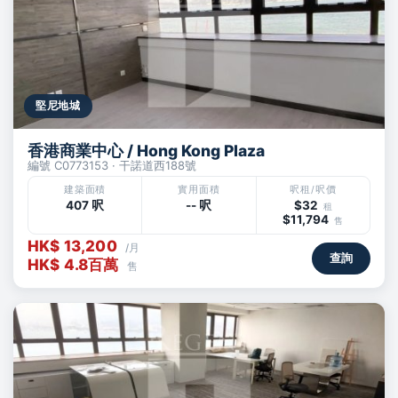
堅尼地城
香港商業中心 / Hong Kong Plaza
編號 C0773153 · 干諾道西188號
建築面積
實用面積
呎租/呎價
407 呎
-- 呎
$32
租
$11,794
售
HK$ 13,200
/月
查詢
HK$ 4.8百萬
售