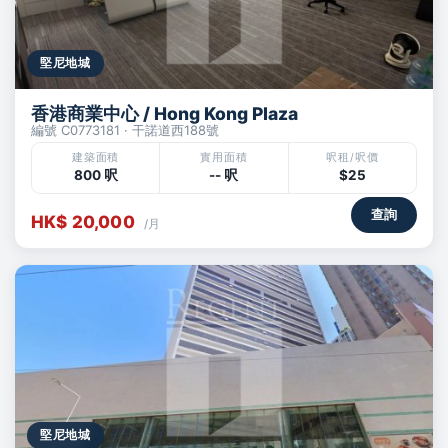
堅尼地城
香港商業中心 / Hong Kong Plaza
編號 C0773181 · 干諾道西188號
建築面積
實用面積
呎租/呎價
800 呎
-- 呎
$25
查詢
HK$ 20,000
/月
堅尼地城