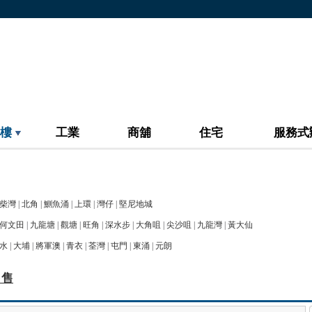
樓
工業
商舖
住宅
服務式
柴灣
|
北角
|
鰂魚涌
|
上環
|
灣仔
|
堅尼地城
何文田
|
九龍塘
|
觀塘
|
旺角
|
深水步
|
大角咀
|
尖沙咀
|
九龍灣
|
黃大仙
水
|
大埔
|
將軍澳
|
青衣
|
荃灣
|
屯門
|
東涌
|
元朗
出售