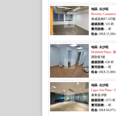
地區: 尖沙咀
Beverley Commer
漆咸道南87-105號
建築面積:
535
呎
實用面積:
-- 呎
租金:
HK$ 15,500 
地區: 尖沙咀
Multifield Plaza
寶勒巷3號
建築面積:
638
呎
實用面積:
-- 呎
租金:
HK$ 21,000 
地區: 尖沙咀
Lippo Sun Plaz
廣東道28號
建築面積:
2575
呎
實用面積:
-- 呎
租金:
HK$ 84,975 