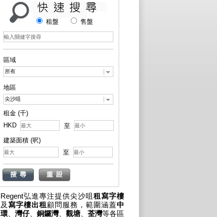
租盤
售盤
區域
所有
地區
尖沙咀
租金 (千)
HKD
至
建築面積 (呎)
至
Regent弘進專注提供尖沙咀
租寫字樓
及
寫字樓出租
顧問服務，範圍涵蓋
中
環
、
灣仔
、
銅鑼灣
、
觀塘
、
荃灣
等各區