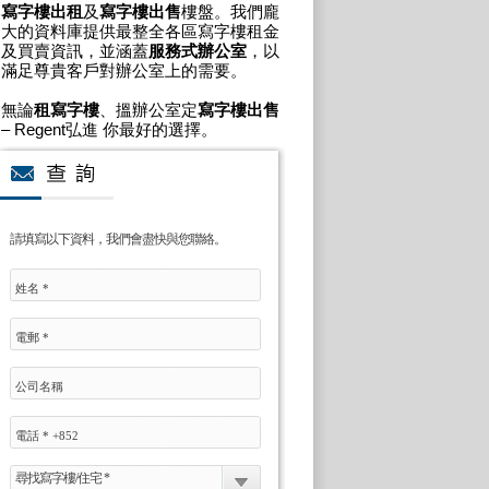
寫字樓出租
及
寫字樓出售
樓盤。我們龐
大的資料庫提供最整全各區寫字樓租金
及買賣資訊，並涵蓋
服務式辦公室
，以
滿足尊貴客戶對辦公室上的需要。
無論
租寫字樓
、搵辦公室定
寫字樓出售
– Regent弘進 你最好的選擇。
請填寫以下資料，我們會盡快與您聯絡。
尋找寫字樓/住宅 *