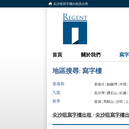
尖沙咀寫字樓出租及出售
首頁
關於我們
寫字
地區搜尋: 寫字樓
:
香港島
香港仔
|
銅鑼灣
|
中環
|
:
九龍
長沙灣
|
鑽石山
|
紅磡
|
:
新界
葵涌
|
馬鞍山
|
沙田
|
上
尖沙咀寫字樓出租
/
尖沙咀寫字樓