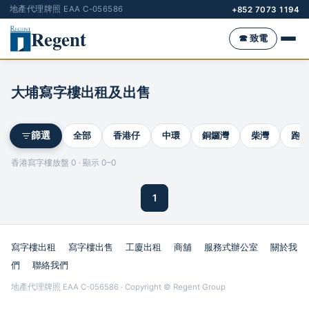
地產代理牌照 EAA C-056586
+852 7073 1194
Regent
☎ 致電
大埔寫字樓出租及出售
全部
香港仔
中環
銅鑼灣
柴灣
跑馬
篩選
香港寫字樓放盤 0 · 顯示 0–0
1
寫字樓出租
寫字樓出售
工廈出租
商舖
服務式辦公室
關於我
們
聯絡我們
地產代理牌照 EAA C-056586 · Copyright © Regent Group