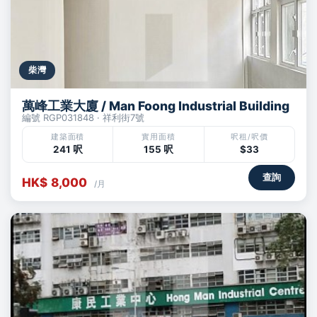
柴灣
萬峰工業大廈 / Man Foong Industrial Building
編號 RGP031848 · 祥利街7號
建築面積
實用面積
呎租/呎價
241 呎
155 呎
$33
查詢
HK$ 8,000
/月