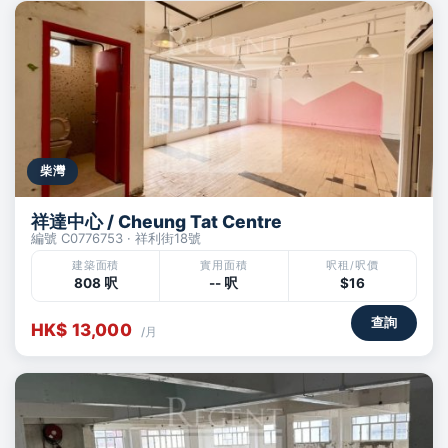
柴灣
祥達中心 / Cheung Tat Centre
編號 C0776753 · 祥利街18號
建築面積
實用面積
呎租/呎價
808 呎
-- 呎
$16
查詢
HK$ 13,000
/月