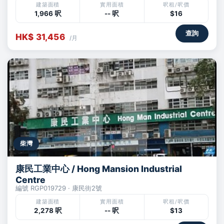
建築面積
實用面積
呎租/呎價
1,966 呎
-- 呎
$16
查詢
HK$ 31,456
/月
柴灣
康民工業中心 / Hong Mansion Industrial
Centre
編號 RGP019729 · 康民街2號
建築面積
實用面積
呎租/呎價
2,278 呎
-- 呎
$13