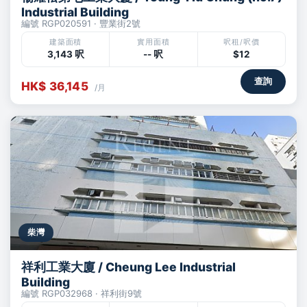
Industrial Building
編號 RGP020591 · 豐業街2號
建築面積
實用面積
呎租/呎價
3,143 呎
-- 呎
$12
查詢
HK$ 36,145
/月
柴灣
祥利工業大廈 / Cheung Lee Industrial
Building
編號 RGP032968 · 祥利街9號