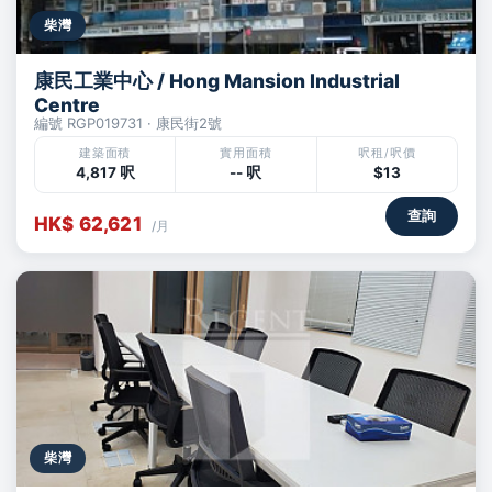
柴灣
康民工業中心 / Hong Mansion Industrial
Centre
編號 RGP019731 · 康民街2號
建築面積
實用面積
呎租/呎價
4,817 呎
-- 呎
$13
查詢
HK$ 62,621
/月
柴灣