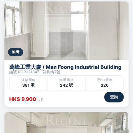
柴灣
萬峰工業大廈 / Man Foong Industrial Building
編號 RGP031847 · 祥利街7號
建築面積
實用面積
呎租/呎價
381 呎
242 呎
$26
查詢
HK$ 9,900
/月