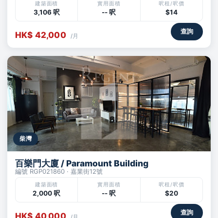
建築面積
實用面積
呎租/呎價
3,106 呎
-- 呎
$14
查詢
HK$ 42,000
/月
柴灣
百樂門大廈 / Paramount Building
編號 RGP021860 · 嘉業街12號
建築面積
實用面積
呎租/呎價
2,000 呎
-- 呎
$20
查詢
HK$ 40,000
/月