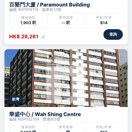
百樂門大廈 / Paramount Building
編號 RGP019719 · 嘉業街12號
建築面積
實用面積
呎租/呎價
1,903 呎
-- 呎
$14
查詢
HK$ 26,261
/月
柴灣
華盛中心 / Wah Shing Centre
編號 RGP032164 · 豐業街5號
建築面積
實用面積
呎租/呎價