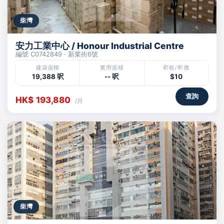
柴灣
安力工業中心 / Honour Industrial Centre
編號 C0742849 · 新業街6號
建築面積
實用面積
呎租/呎價
19,388 呎
-- 呎
$10
查詢
HK$ 193,880
/月
柴灣