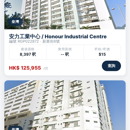
柴灣
安力工業中心 / Honour Industrial Centre
編號 RGP022872 · 新業街6號
建築面積
實用面積
呎租/呎價
8,397 呎
-- 呎
$15
查詢
HK$ 125,955
/月
柴灣