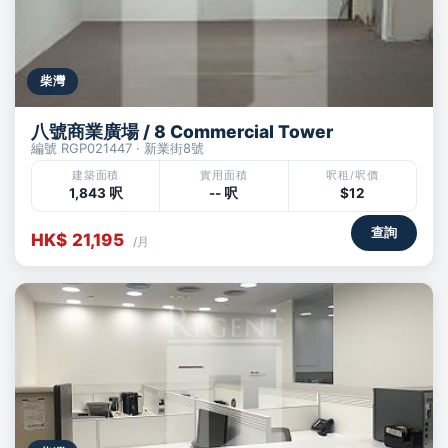
柴灣
八號商業廣場 / 8 Commercial Tower
編號 RGP021447 · 新業街8號
建築面積
實用面積
呎租/呎價
1,843 呎
-- 呎
$12
查詢
HK$ 21,195
/月