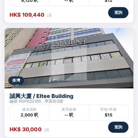
9,120 呎
-- 呎
$12
查詢
HK$ 109,440
/月
柴灣
誠興大廈 / Eltee Building
編號 RGP032166 · 寧富街3號
建築面積
實用面積
呎租/呎價
2,000 呎
-- 呎
$15
查詢
HK$ 30,000
/月