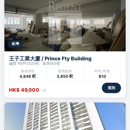
柴灣
王子工業大廈 / Prince Fty Building
編號 RGP032096 · 新業街5號
建築面積
實用面積
呎租/呎價
4,848 呎
3,850 呎
$10
查詢
HK$ 49,000
/月