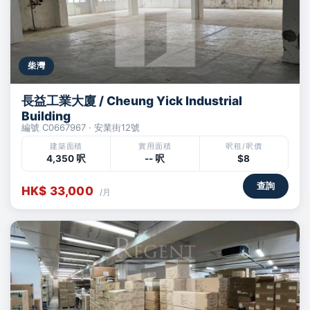
柴灣
長益工業大廈 / Cheung Yick Industrial
Building
編號 C0667967 · 安業街12號
建築面積
實用面積
呎租/呎價
4,350 呎
-- 呎
$8
查詢
HK$ 33,000
/月