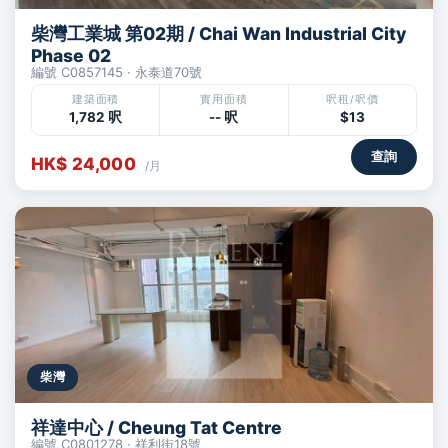
柴灣工業城 第02期 / Chai Wan Industrial City
Phase 02
編號 C0857145 · 永泰道70號
建築面積
實用面積
呎租/呎價
1,782 呎
-- 呎
$13
查詢
HK$ 24,000
/月
柴灣
祥達中心 / Cheung Tat Centre
編號 C0801278 · 祥利街18號