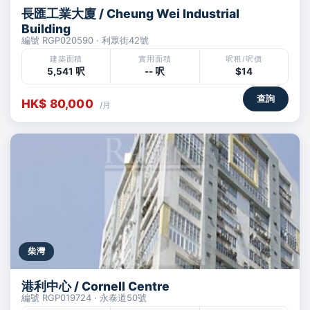
長匯工業大廈 / Cheung Wei Industrial
Building
編號 RGP020590 · 利眾街42號
建築面積
實用面積
呎租/呎價
5,541 呎
-- 呎
$14
查詢
HK$ 80,000
/月
柴灣
港利中心 / Cornell Centre
編號 RGP019724 · 永泰道50號