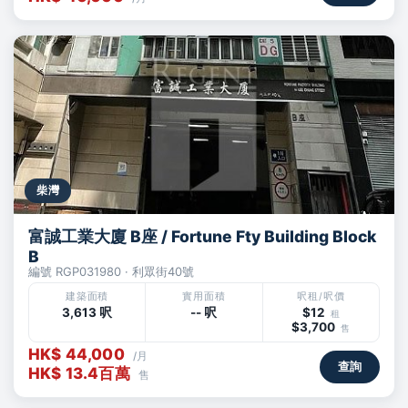
柴灣
富誠工業大廈 B座 / Fortune Fty Building Block
B
編號 RGP031980 · 利眾街40號
建築面積
實用面積
呎租/呎價
3,613 呎
-- 呎
$12
租
$3,700
售
HK$ 44,000
/月
查詢
HK$ 13.4百萬
售