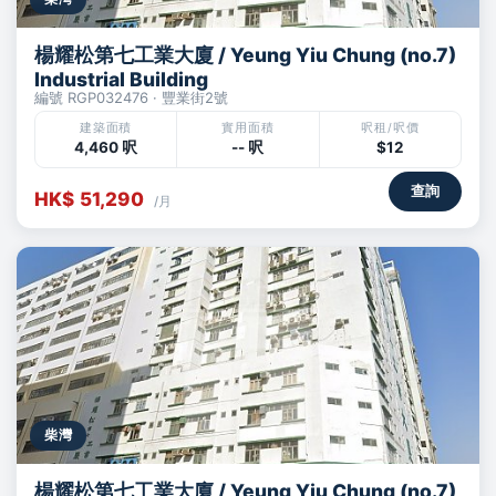
楊耀松第七工業大廈 / Yeung Yiu Chung (no.7)
Industrial Building
編號 RGP032476 · 豐業街2號
建築面積
實用面積
呎租/呎價
4,460 呎
-- 呎
$12
查詢
HK$ 51,290
/月
柴灣
楊耀松第七工業大廈 / Yeung Yiu Chung (no.7)