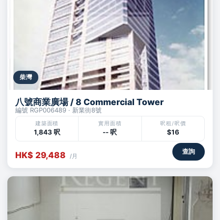
柴灣
八號商業廣場 / 8 Commercial Tower
編號 RGP006489 · 新業街8號
建築面積
實用面積
呎租/呎價
1,843 呎
-- 呎
$16
查詢
HK$ 29,488
/月