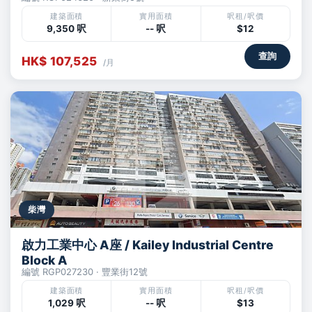
建築面積
實用面積
呎租/呎價
9,350 呎
-- 呎
$12
查詢
HK$ 107,525
/月
柴灣
啟力工業中心 A座 / Kailey Industrial Centre
Block A
編號 RGP027230 · 豐業街12號
建築面積
實用面積
呎租/呎價
1,029 呎
-- 呎
$13