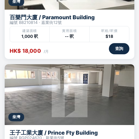
柴灣
百樂門大廈 / Paramount Building
編號 B8210814 · 嘉業街12號
建築面積
實用面積
呎租/呎價
1,000 呎
-- 呎
$18
查詢
HK$ 18,000
/月
柴灣
王子工業大廈 / Prince Fty Building
編號 RGP024620 · 新業街5號