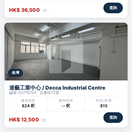
查詢
HK$ 36,500
/月
柴灣
達藝工業中心 / Decca Industrial Centre
編號 C0776750 · 吉勝街12號
建築面積
實用面積
呎租/呎價
824 呎
-- 呎
$15
查詢
HK$ 12,500
/月