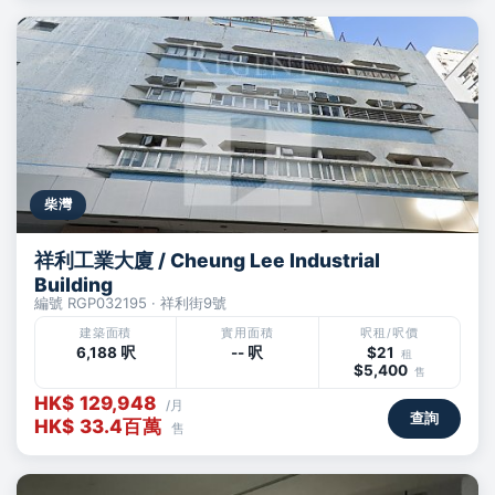
柴灣
祥利工業大廈 / Cheung Lee Industrial
Building
編號 RGP032195 · 祥利街9號
建築面積
實用面積
呎租/呎價
6,188 呎
-- 呎
$21
租
$5,400
售
HK$ 129,948
/月
查詢
HK$ 33.4百萬
售