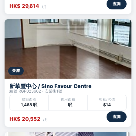
查詢
HK$ 29,614
/月
柴灣
新華豐中心 / Sino Favour Centre
編號 RGP023602 · 安業街1號
建築面積
實用面積
呎租/呎價
1,468 呎
-- 呎
$14
查詢
HK$ 20,552
/月