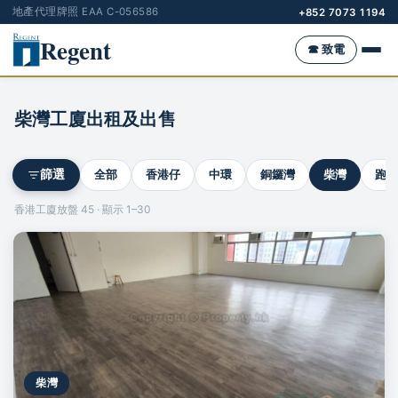
地產代理牌照 EAA C-056586
+852 7073 1194
Regent
☎ 致電
柴灣工廈出租及出售
全部
香港仔
中環
銅鑼灣
柴灣
跑馬
篩選
香港工廈放盤 45 · 顯示 1–30
柴灣