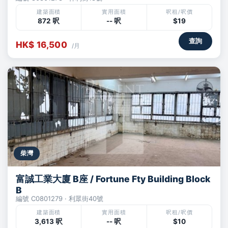
建築面積
實用面積
呎租/呎價
872 呎
-- 呎
$19
查詢
HK$ 16,500
/月
柴灣
富誠工業大廈 B座 / Fortune Fty Building Block
B
編號 C0801279 · 利眾街40號
建築面積
實用面積
呎租/呎價
3,613 呎
-- 呎
$10