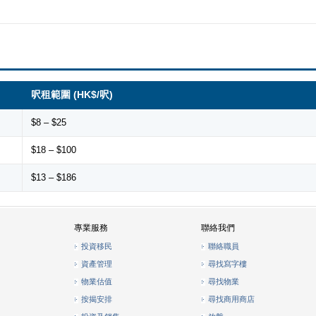
呎租範圍 (HK$/呎)
$8 – $25
$18 – $100
$13 – $186
專業服務
聯絡我們
投資移民
聯絡職員
資產管理
尋找寫字樓
物業估值
尋找物業
按揭安排
尋找商用商店