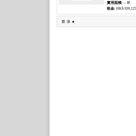
實用面積:
-- 呎
租金:
HK$ 939,125