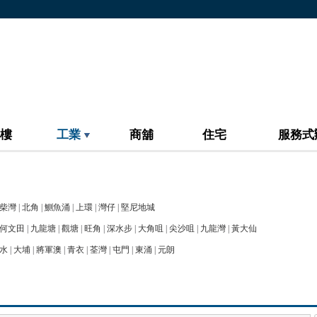
樓
工業
商舖
住宅
服務式
柴灣
|
北角
|
鰂魚涌
|
上環
|
灣仔
|
堅尼地城
何文田
|
九龍塘
|
觀塘
|
旺角
|
深水步
|
大角咀
|
尖沙咀
|
九龍灣
|
黃大仙
水
|
大埔
|
將軍澳
|
青衣
|
荃灣
|
屯門
|
東涌
|
元朗