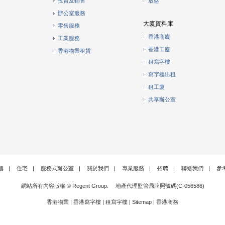
投資及銷售
放盤
辦公室服務
大廈資料庫
零售服務
香港商廈
工業服務
香港工廈
香港物業租賃
租寫字樓
寫字樓出租
租工廈
共享辦公室
樓
|
住宅
|
服務式辦公室
|
關於我們
|
專業服務
|
招聘
|
聯絡我們
|
參
網站所有內容版權 © Regent Group. 地產代理監管局牌照號碼(C-056586)
香港物業
|
香港寫字樓
|
租寫字樓
|
Sitemap
|
香港商務