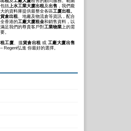
出租
及
工廠大廈
租售的顧問服務。範圍
包括
上水工業大廈出租
及
出售
，我們龐
大的資料庫提供最整全各區
工廈出租、
貨倉出租
、地廠及物流倉等資訊，配合
全香港的
工廠大廈租金
和銷售資料，以
滿足我們的尊貴客戶對
工業物業
上的需
要。
租工廈
、搵
貨倉出租
或
工廠大廈出售
– Regent弘進 你最好的選擇。