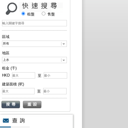
租盤
售盤
區域
所有
地區
上水
租金 (千)
HKD
至
建築面積 (呎)
至