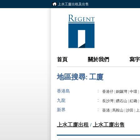
上水工廈出租及出售
首頁
關於我們
寫字
地區搜尋: 工廈
:
香港島
香港仔
|
銅鑼灣
|
中環
|
:
九龍
長沙灣
|
鑽石山
|
紅磡
|
:
新界
葵涌
|
馬鞍山
|
沙田
|
上
上水工廈出租
/
上水工廈出售