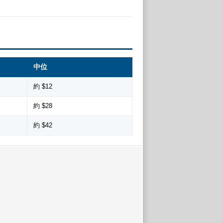
中位
約 $12
約 $28
約 $42