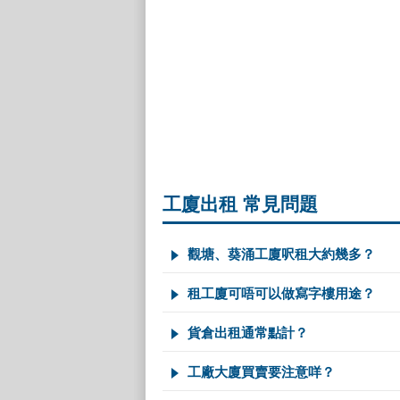
工廈出租 常見問題
觀塘、葵涌工廈呎租大約幾多？
租工廈可唔可以做寫字樓用途？
貨倉出租通常點計？
工廠大廈買賣要注意咩？