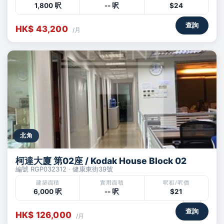
1,800 呎
-- 呎
$24
查詢
HK$ 43,200
/月
北角
柯達大廈 第02座 / Kodak House Block 02
編號 RGP032312 · 健康東街39號
建築面積
實用面積
呎租/呎價
6,000 呎
-- 呎
$21
查詢
HK$ 126,000
/月