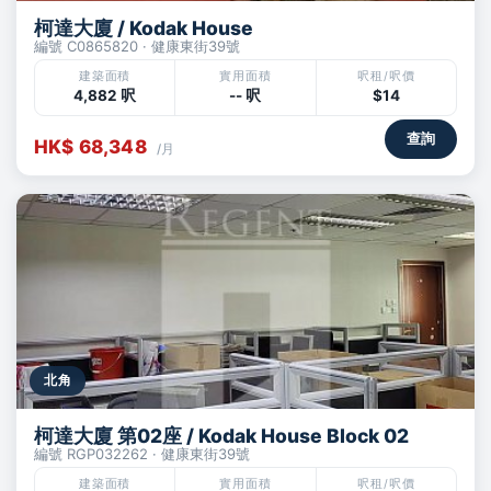
柯達大廈 / Kodak House
編號 C0865820 · 健康東街39號
建築面積
實用面積
呎租/呎價
4,882 呎
-- 呎
$14
查詢
HK$ 68,348
/月
北角
柯達大廈 第02座 / Kodak House Block 02
編號 RGP032262 · 健康東街39號
建築面積
實用面積
呎租/呎價