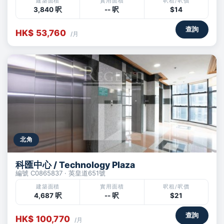
建築面積
實用面積
呎租/呎價
3,840 呎
-- 呎
$14
查詢
HK$ 53,760
/月
北角
科匯中心 / Technology Plaza
編號 C0865837 · 英皇道651號
建築面積
實用面積
呎租/呎價
4,687 呎
-- 呎
$21
查詢
HK$ 100,770
/月