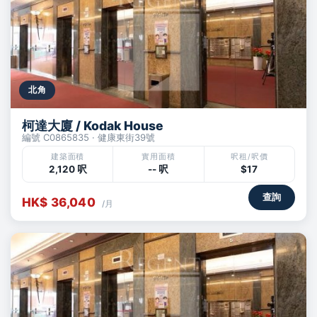
北角
柯達大廈 / Kodak House
編號 C0865835 · 健康東街39號
建築面積
實用面積
呎租/呎價
2,120 呎
-- 呎
$17
查詢
HK$ 36,040
/月