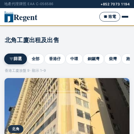
地產代理牌照 EAA C-056586
+852 7073 1194
Regent
☎ 致電
北角工廈出租及出售
全部
香港仔
中環
銅鑼灣
柴灣
跑馬
篩選
香港工廈放盤 9 · 顯示 1–9
北角