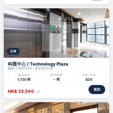
北角
科匯中心 / Technology Plaza
編號 C0865836 · 英皇道651號
建築面積
實用面積
呎租/呎價
1,720 呎
-- 呎
$20
查詢
HK$ 33,540
/月