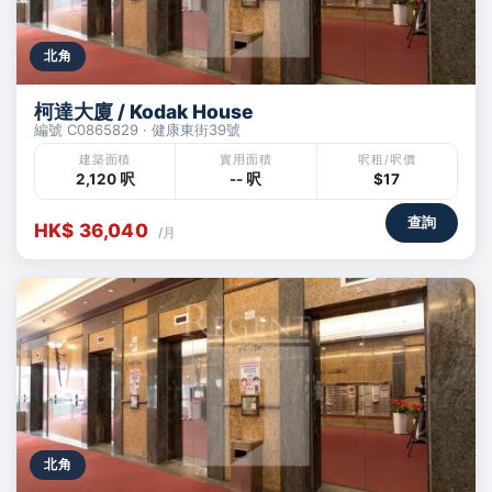
北角
柯達大廈 / Kodak House
編號 C0865829 · 健康東街39號
建築面積
實用面積
呎租/呎價
2,120 呎
-- 呎
$17
查詢
HK$ 36,040
/月
北角