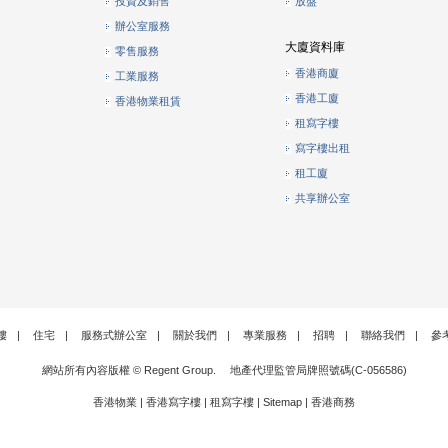
投資及銷售
放盤
辦公室服務
大廈資料庫
零售服務
香港商廈
工業服務
香港工廈
香港物業租賃
租寫字樓
寫字樓出租
租工廈
共享辦公室
樓
|
住宅
|
服務式辦公室
|
關於我們
|
專業服務
|
招聘
|
聯絡我們
|
參
網站所有內容版權 © Regent Group. 地產代理監管局牌照號碼(C-056586)
香港物業
|
香港寫字樓
|
租寫字樓
|
Sitemap
|
香港商務