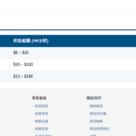
呎租範圍 (HK$/呎)
$8 – $25
$18 – $100
$13 – $186
專業服務
聯絡我們
投資移民
聯絡職員
資產管理
尋找寫字樓
物業估值
尋找物業
按揭安排
尋找商用商店