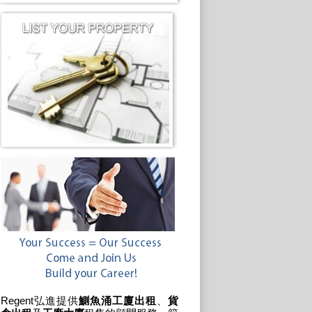
Regent弘進提供
鰂魚涌工廈出租
、
貨