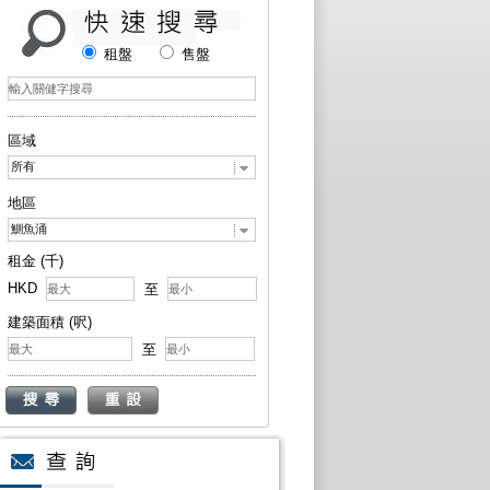
租盤
售盤
區域
所有
地區
鰂魚涌
租金 (千)
HKD
至
建築面積 (呎)
至