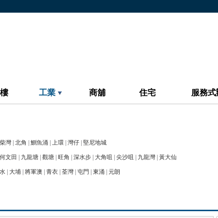
樓
工業
商舖
住宅
服務式
柴灣
|
北角
|
鰂魚涌
|
上環
|
灣仔
|
堅尼地城
何文田
|
九龍塘
|
觀塘
|
旺角
|
深水步
|
大角咀
|
尖沙咀
|
九龍灣
|
黃大仙
水
|
大埔
|
將軍澳
|
青衣
|
荃灣
|
屯門
|
東涌
|
元朗