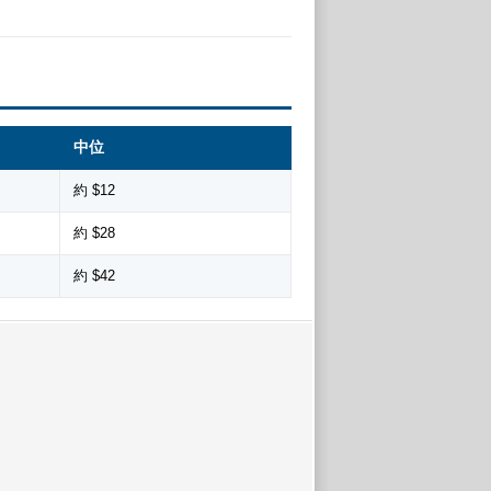
中位
約 $12
約 $28
約 $42