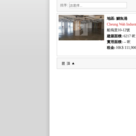
排序:
地區: 鰂魚涌
Cheung Wah Indus
船塢里10-12號
建築面積:
6217
呎
實用面積:
-- 呎
租金:
HK$ 111,906