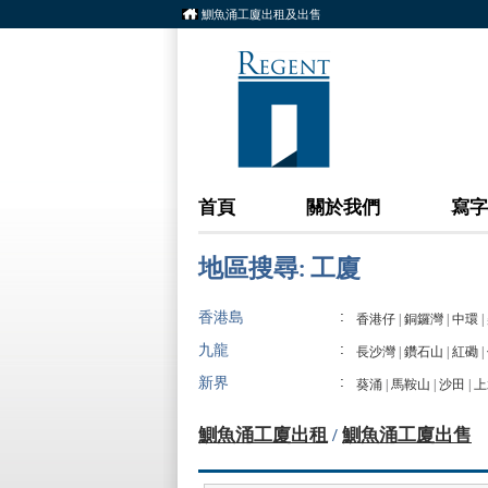
鰂魚涌工廈出租及出售
首頁
關於我們
寫字
地區搜尋: 工廈
:
香港島
香港仔
|
銅鑼灣
|
中環
|
:
九龍
長沙灣
|
鑽石山
|
紅磡
|
:
新界
葵涌
|
馬鞍山
|
沙田
|
上
鰂魚涌工廈出租
/
鰂魚涌工廈出售