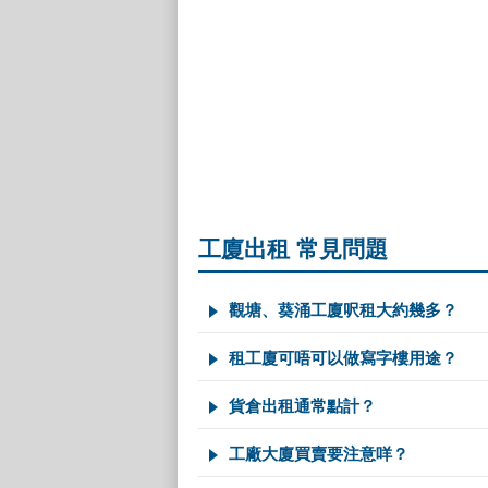
工廈出租 常見問題
觀塘、葵涌工廈呎租大約幾多？
租工廈可唔可以做寫字樓用途？
貨倉出租通常點計？
工廠大廈買賣要注意咩？