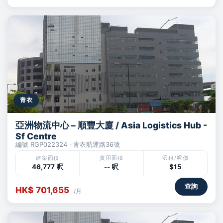
青衣
亞洲物流中心 – 順豐大廈 / Asia Logistics Hub -
Sf Centre
編號 RGP022324 · 青衣航運路36號
建築面積
實用面積
呎租/呎價
46,777 呎
-- 呎
$15
查詢
HK$ 701,655
/月