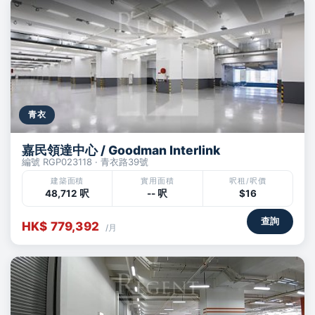
青衣
嘉民領達中心 / Goodman Interlink
編號 RGP023118 · 青衣路39號
建築面積
實用面積
呎租/呎價
48,712 呎
-- 呎
$16
查詢
HK$ 779,392
/月