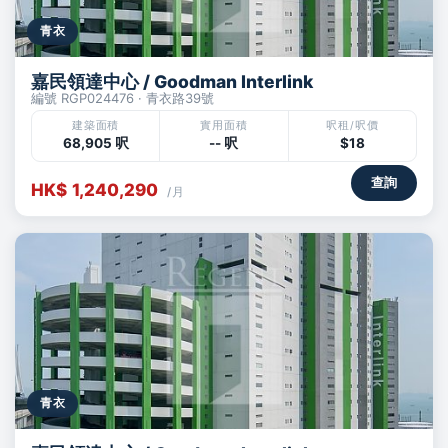
青衣
嘉民領達中心 / Goodman Interlink
編號 RGP024476 · 青衣路39號
建築面積
實用面積
呎租/呎價
68,905 呎
-- 呎
$18
查詢
HK$ 1,240,290
/月
青衣