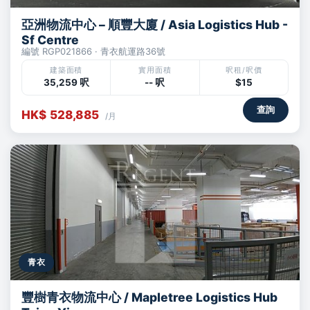
亞洲物流中心 – 順豐大廈 / Asia Logistics Hub -
Sf Centre
編號 RGP021866 · 青衣航運路36號
建築面積
實用面積
呎租/呎價
35,259 呎
-- 呎
$15
查詢
HK$ 528,885
/月
青衣
豐樹青衣物流中心 / Mapletree Logistics Hub