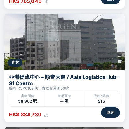
HK$ 765,040
/月
青衣
亞洲物流中心 – 順豐大廈 / Asia Logistics Hub -
Sf Centre
編號 RGP018948 · 青衣航運路36號
建築面積
實用面積
呎租/呎價
58,982 呎
-- 呎
$15
查詢
HK$ 884,730
/月