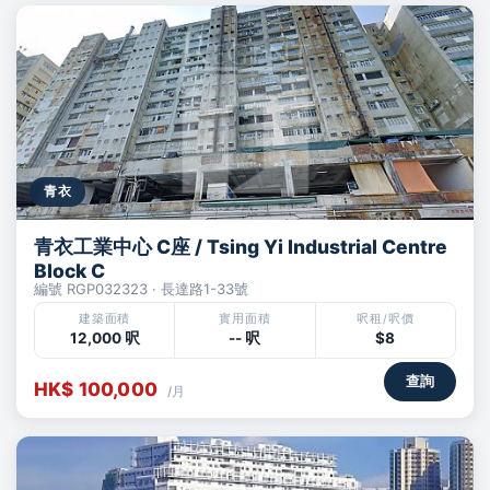
青衣
青衣工業中心 C座 / Tsing Yi Industrial Centre
Block C
編號 RGP032323 · 長達路1-33號
建築面積
實用面積
呎租/呎價
12,000 呎
-- 呎
$8
查詢
HK$ 100,000
/月