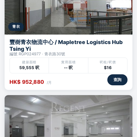
青衣
豐樹青衣物流中心 / Mapletree Logistics Hub
Tsing Yi
編號 RGP024977 · 青衣路30號
建築面積
實用面積
呎租/呎價
59,555 呎
-- 呎
$16
查詢
HK$ 952,880
/月