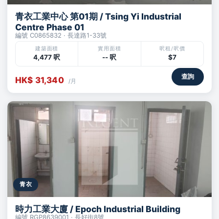
青衣工業中心 第01期 / Tsing Yi Industrial
Centre Phase 01
編號 C0865832 · 長達路1-33號
建築面積
實用面積
呎租/呎價
4,477 呎
-- 呎
$7
查詢
HK$ 31,340
/月
青衣
時力工業大廈 / Epoch Industrial Building
編號 RGP8639001 · 長好街8號