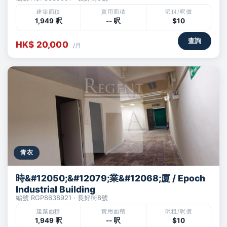
建築面積
實用面積
呎租/呎價
1,949 呎
-- 呎
$10
查詢
HK$ 20,000
/月
青衣
時&#12050;&#12079;業&#12068;廈 / Epoch
Industrial Building
編號 RGP8638921 · 長好街8號
建築面積
實用面積
呎租/呎價
1,949 呎
-- 呎
$10