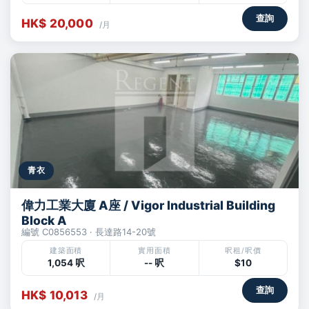
查詢
HK$ 20,000
/月
青衣
偉力工業大廈 A座 / Vigor Industrial Building
Block A
編號 C0856553 · 長達路14-20號
建築面積
實用面積
呎租/呎價
1,054 呎
-- 呎
$10
查詢
HK$ 10,013
/月