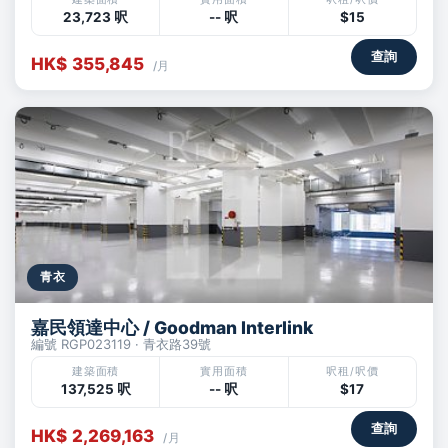
23,723 呎
-- 呎
$15
查詢
HK$ 355,845
/月
青衣
嘉民領達中心 / Goodman Interlink
編號 RGP023119 · 青衣路39號
建築面積
實用面積
呎租/呎價
137,525 呎
-- 呎
$17
查詢
HK$ 2,269,163
/月