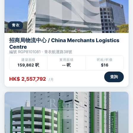
青衣
招商局物流中心 / China Merchants Logistics
Centre
編號 RGP8101081 · 青衣航運路38號
建築面積
實用面積
呎租/呎價
159,862 呎
-- 呎
$16
查詢
HK$ 2,557,792
/月