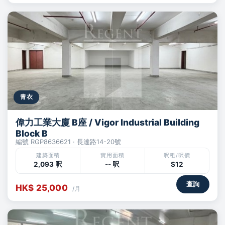
青衣
偉力工業大廈 B座 / Vigor Industrial Building
Block B
編號 RGP8636621 · 長達路14-20號
建築面積
實用面積
呎租/呎價
2,093 呎
-- 呎
$12
查詢
HK$ 25,000
/月