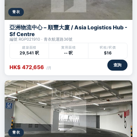
青衣
亞洲物流中心 – 順豐大廈 / Asia Logistics Hub -
Sf Centre
編號 RGP021910 · 青衣航運路36號
建築面積
實用面積
呎租/呎價
29,541 呎
-- 呎
$16
查詢
HK$ 472,656
/月
青衣