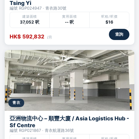
Tsing Yi
編號 RGP024947 · 青衣路30號
建築面積
實用面積
呎租/呎價
37,052 呎
-- 呎
$16
查詢
HK$ 592,832
/月
青衣
亞洲物流中心 – 順豐大廈 / Asia Logistics Hub -
Sf Centre
編號 RGP021867 · 青衣航運路36號
建築面積
實用面積
呎租/呎價