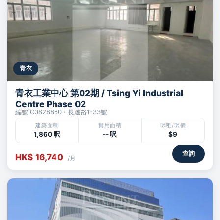
青衣
青衣工業中心 第02期 / Tsing Yi Industrial
Centre Phase 02
編號 C0828860 · 長達路1-33號
建築面積
實用面積
呎租/呎價
1,860 呎
-- 呎
$9
查詢
HK$ 16,740
/月