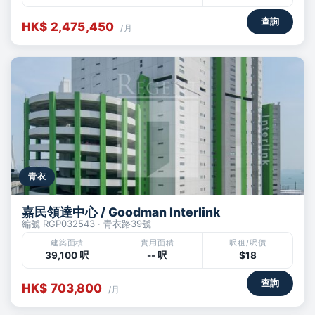
查詢
HK$ 2,475,450
/月
青衣
嘉民領達中心 / Goodman Interlink
編號 RGP032543 · 青衣路39號
建築面積
實用面積
呎租/呎價
39,100 呎
-- 呎
$18
查詢
HK$ 703,800
/月