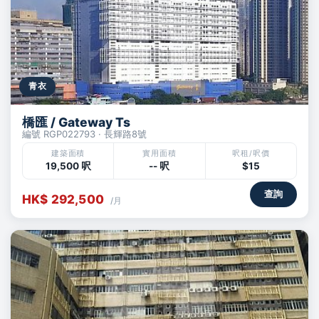
青衣
橋匯 / Gateway Ts
編號 RGP022793 · 長輝路8號
建築面積
實用面積
呎租/呎價
19,500 呎
-- 呎
$15
查詢
HK$ 292,500
/月