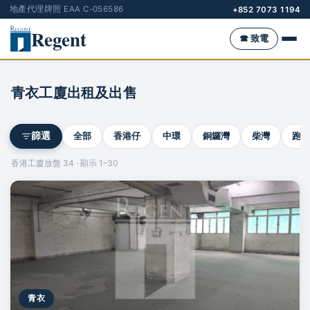
地產代理牌照 EAA C-056586
+852 7073 1194
Regent
☎ 致電
青衣工廈出租及出售
全部
香港仔
中環
銅鑼灣
柴灣
跑馬
篩選
香港工廈放盤 34 · 顯示 1–30
青衣