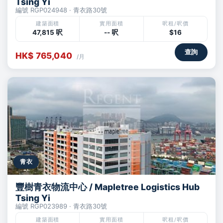
Tsing Yi
編號 RGP024948 · 青衣路30號
建築面積
實用面積
呎租/呎價
47,815 呎
-- 呎
$16
查詢
HK$ 765,040
/月
青衣
豐樹青衣物流中心 / Mapletree Logistics Hub
Tsing Yi
編號 RGP023989 · 青衣路30號
建築面積
實用面積
呎租/呎價