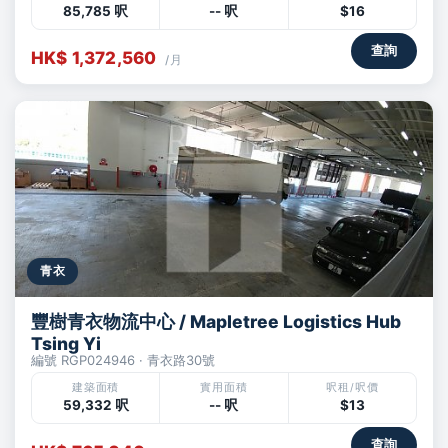
85,785 呎
-- 呎
$16
查詢
HK$ 1,372,560
/月
青衣
豐樹青衣物流中心 / Mapletree Logistics Hub
Tsing Yi
編號 RGP024946 · 青衣路30號
建築面積
實用面積
呎租/呎價
59,332 呎
-- 呎
$13
查詢