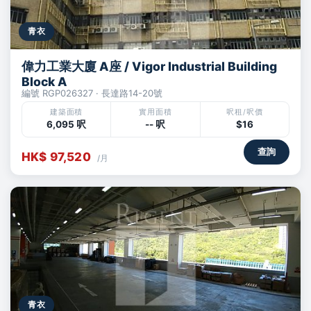
青衣
偉力工業大廈 A座 / Vigor Industrial Building
Block A
編號 RGP026327 · 長達路14-20號
建築面積
實用面積
呎租/呎價
6,095 呎
-- 呎
$16
查詢
HK$ 97,520
/月
青衣