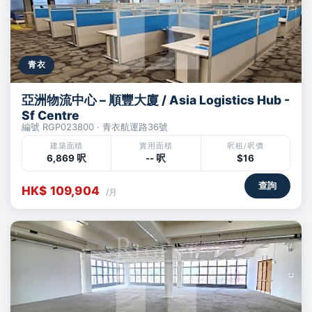
青衣
亞洲物流中心 – 順豐大廈 / Asia Logistics Hub -
Sf Centre
編號 RGP023800 · 青衣航運路36號
建築面積
實用面積
呎租/呎價
6,869 呎
-- 呎
$16
查詢
HK$ 109,904
/月