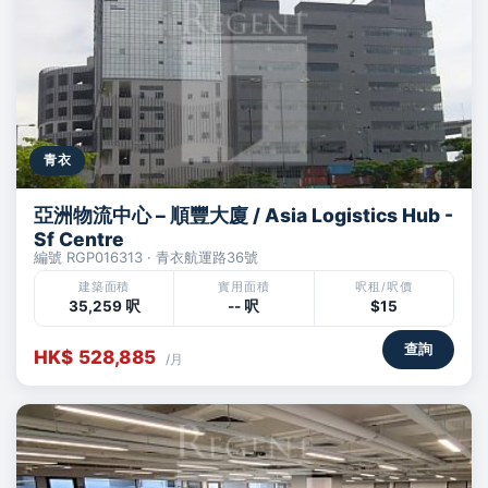
青衣
亞洲物流中心 – 順豐大廈 / Asia Logistics Hub -
Sf Centre
編號 RGP016313 · 青衣航運路36號
建築面積
實用面積
呎租/呎價
35,259 呎
-- 呎
$15
查詢
HK$ 528,885
/月