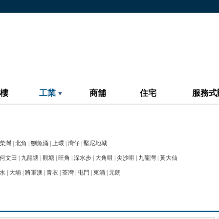
樓
工業
商舖
住宅
服務式
柴灣
|
北角
|
鰂魚涌
|
上環
|
灣仔
|
堅尼地城
何文田
|
九龍塘
|
觀塘
|
旺角
|
深水步
|
大角咀
|
尖沙咀
|
九龍灣
|
黃大仙
水
|
大埔
|
將軍澳
|
青衣
|
荃灣
|
屯門
|
東涌
|
元朗