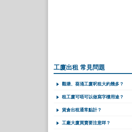
工廈出租 常見問題
觀塘、葵涌工廈呎租大約幾多？
租工廈可唔可以做寫字樓用途？
貨倉出租通常點計？
工廠大廈買賣要注意咩？