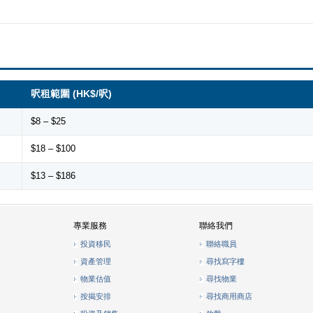
呎租範圍 (HK$/呎)
$8 – $25
$18 – $100
$13 – $186
專業服務
聯絡我們
投資移民
聯絡職員
資產管理
尋找寫字樓
物業估值
尋找物業
按揭安排
尋找商用商店