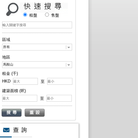
租盤
售盤
區域
所有
地區
馬鞍山
租金 (千)
HKD
至
建築面積 (呎)
至