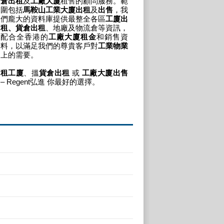
倉出租
及
工廠大廈
租售的顧問服務。範
圍包括
馬鞍山工業大廈出租
及
出售
，我
們龐大的資料庫提供最整全各區
工廈出
租、貨倉出租
、地廠及物流倉等資訊，
配合全香港的
工廠大廈租金
和銷售資
料，以滿足我們的尊貴客戶對
工業物業
上的需要。
租工廈
、搵
貨倉出租
或
工廠大廈出售
– Regent弘進 你最好的選擇。