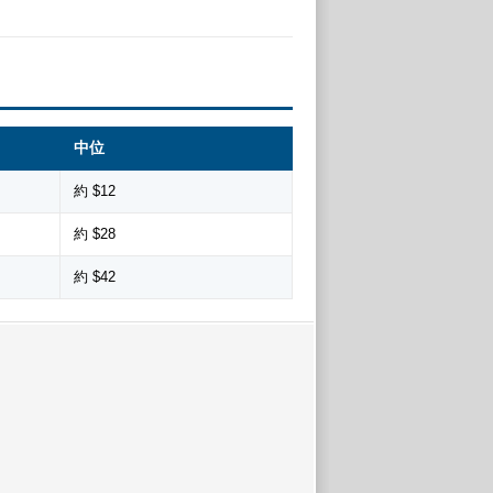
中位
約 $12
約 $28
約 $42