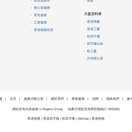
投資及銷售
放盤
辦公室服務
大廈資料庫
零售服務
香港商廈
工業服務
香港工廈
香港物業租賃
租寫字樓
寫字樓出租
租工廈
共享辦公室
樓
|
住宅
|
服務式辦公室
|
關於我們
|
專業服務
|
招聘
|
聯絡我們
|
參
網站所有內容版權 © Regent Group. 地產代理監管局牌照號碼(C-056586)
香港物業
|
香港寫字樓
|
租寫字樓
|
Sitemap
|
香港商務