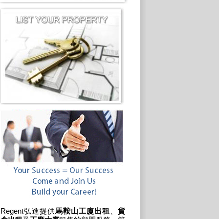
Regent弘進提供
馬鞍山工廈出租
、
貨