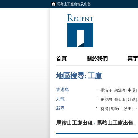
馬鞍山工廈出租及出售
首頁
關於我們
寫字
地區搜尋: 工廈
:
香港島
香港仔
|
銅鑼灣
|
中環
|
:
九龍
長沙灣
|
鑽石山
|
紅磡
|
:
新界
葵涌
|
馬鞍山
|
沙田
|
上
馬鞍山工廈出租
/
馬鞍山工廈出售