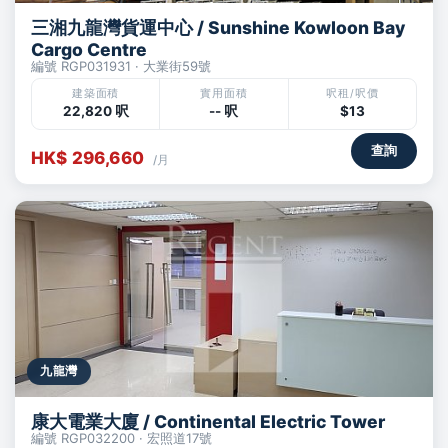
三湘九龍灣貨運中心 / Sunshine Kowloon Bay
Cargo Centre
編號 RGP031931 · 大業街59號
建築面積
實用面積
呎租/呎價
22,820 呎
-- 呎
$13
查詢
HK$ 296,660
/月
九龍灣
康大電業大廈 / Continental Electric Tower
編號 RGP032200 · 宏照道17號