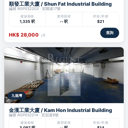
順發工業大廈 / Shun Fat Industrial Building
編號 RGP032203 · 宏開道17號
建築面積
實用面積
呎租/呎價
1,335 呎
-- 呎
$21
查詢
HK$ 28,000
/月
九龍灣
金漢工業大廈 / Kam Hon Industrial Building
編號 RGP032214 · 宏冠道8號
建築面積
實用面積
呎租/呎價
3,097 呎
-- 呎
$14