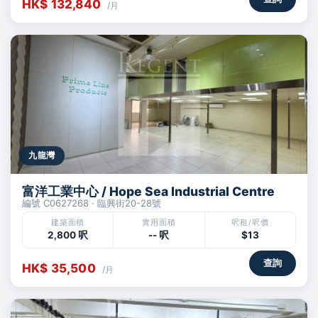
HK$ 132,840
/月
九龍灣
富洋工業中心 / Hope Sea Industrial Centre
編號 C0627268 · 臨興街20-28號
建築面積
實用面積
呎租/呎價
2,800 呎
-- 呎
$13
查詢
HK$ 35,500
/月