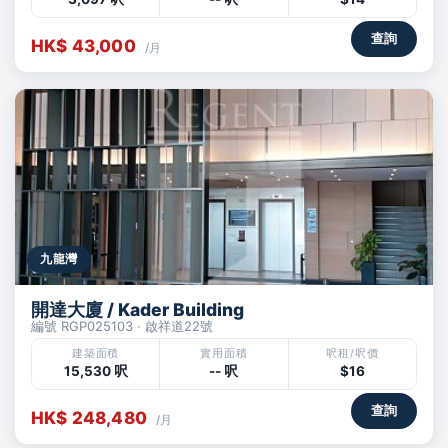
查詢
HK$ 43,000
/月
九龍灣
開達大廈 / Kader Building
編號 RGP025103 · 啟祥道22號
建築面積
實用面積
呎租/呎價
15,530 呎
-- 呎
$16
查詢
HK$ 248,480
/月