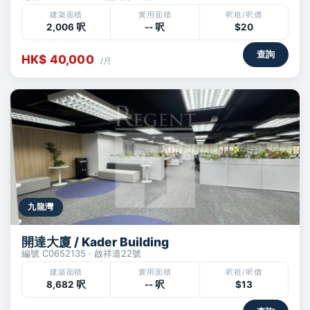
建築面積
實用面積
呎租/呎價
2,006 呎
-- 呎
$20
查詢
HK$ 40,000
/月
九龍灣
開達大廈 / Kader Building
編號 C0652135 · 啟祥道22號
建築面積
實用面積
呎租/呎價
8,682 呎
-- 呎
$13