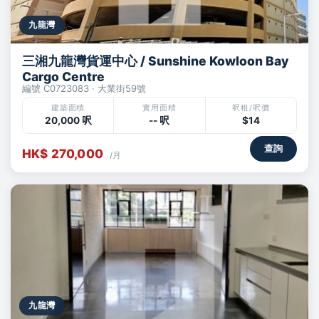
九龍灣
三湘九龍灣貨運中心 / Sunshine Kowloon Bay
Cargo Centre
編號 C0723083 · 大業街59號
建築面積
實用面積
呎租/呎價
20,000 呎
-- 呎
$14
查詢
HK$ 270,000
/月
九龍灣