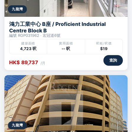
九龍灣
鴻力工業中心 B座 / Proficient Industrial
Centre Block B
編號 RGP031962 · 宏冠道6號
建築面積
實用面積
呎租/呎價
4,723 呎
-- 呎
$19
查詢
HK$ 89,737
/月
九龍灣