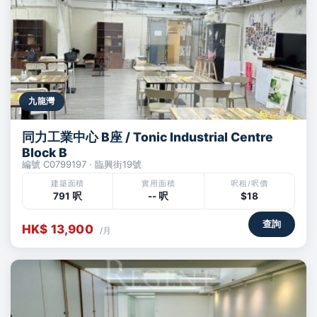
九龍灣
同力工業中心 B座 / Tonic Industrial Centre
Block B
編號 C0799197 · 臨興街19號
建築面積
實用面積
呎租/呎價
791 呎
-- 呎
$18
查詢
HK$ 13,900
/月