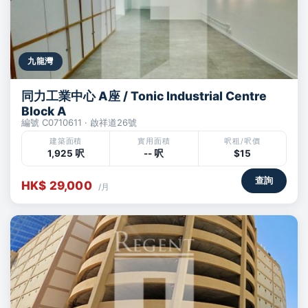
九龍灣
同力工業中心 A座 / Tonic Industrial Centre
Block A
編號 C0710611 · 啟祥道26號
建築面積
實用面積
呎租/呎價
1,925 呎
-- 呎
$15
查詢
HK$ 29,000
/月