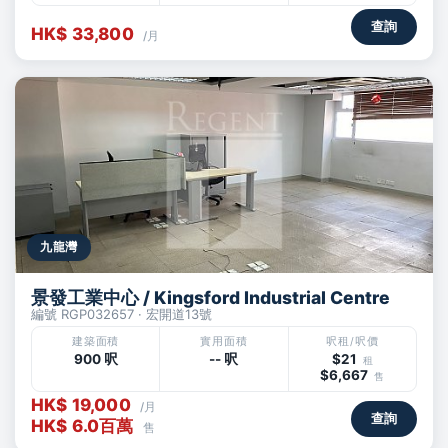
查詢
HK$ 33,800
/月
九龍灣
景發工業中心 / Kingsford Industrial Centre
編號 RGP032657 · 宏開道13號
建築面積
實用面積
呎租/呎價
900 呎
-- 呎
$21
租
$6,667
售
HK$ 19,000
/月
查詢
HK$ 6.0百萬
售