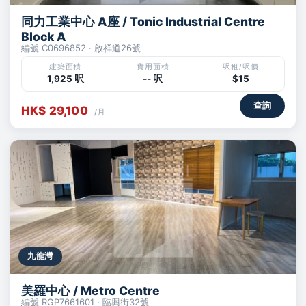
同力工業中心 A座 / Tonic Industrial Centre
Block A
編號 C0696852 · 啟祥道26號
建築面積
實用面積
呎租/呎價
1,925 呎
-- 呎
$15
查詢
HK$ 29,100
/月
九龍灣
美羅中心 / Metro Centre
編號 RGP7661601 · 臨興街32號