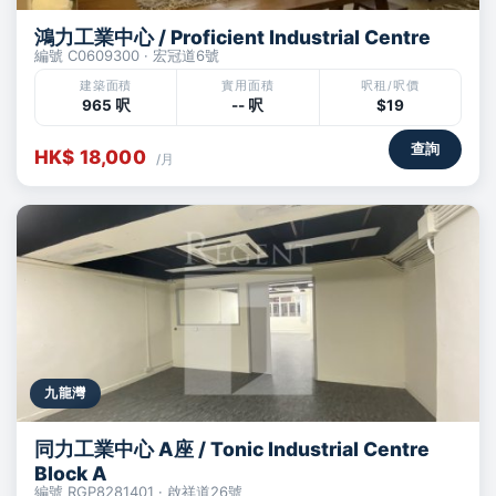
鴻力工業中心 / Proficient Industrial Centre
編號 C0609300 · 宏冠道6號
建築面積
實用面積
呎租/呎價
965 呎
-- 呎
$19
查詢
HK$ 18,000
/月
九龍灣
同力工業中心 A座 / Tonic Industrial Centre
Block A
編號 RGP8281401 · 啟祥道26號