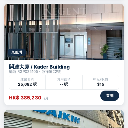
九龍灣
開達大廈 / Kader Building
編號 RGP025105 · 啟祥道22號
建築面積
實用面積
呎租/呎價
25,682 呎
-- 呎
$15
查詢
HK$ 385,230
/月