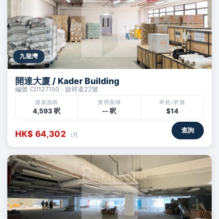
九龍灣
開達大廈 / Kader Building
編號 C0127150 · 啟祥道22號
建築面積
實用面積
呎租/呎價
4,593 呎
-- 呎
$14
查詢
HK$ 64,302
/月