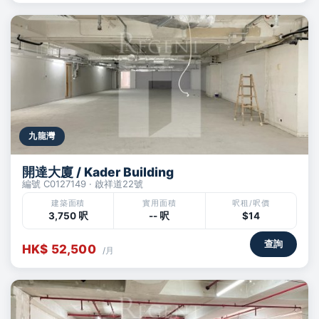
九龍灣
開達大廈 / Kader Building
編號 C0127149 · 啟祥道22號
建築面積
實用面積
呎租/呎價
3,750 呎
-- 呎
$14
查詢
HK$ 52,500
/月