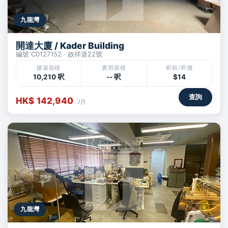
九龍灣
開達大廈 / Kader Building
編號 C0127152 · 啟祥道22號
建築面積
實用面積
呎租/呎價
10,210 呎
-- 呎
$14
查詢
HK$ 142,940
/月
九龍灣