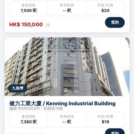
建築面積
實用面積
呎租/呎價
7,500 呎
-- 呎
$20
查詢
HK$ 150,000
/月
九龍灣
健力工業大廈 / Kenning Industrial Building
編號 RGP032201 · 宏開道19號
建築面積
實用面積
呎租/呎價
7,380 呎
-- 呎
$18
查詢