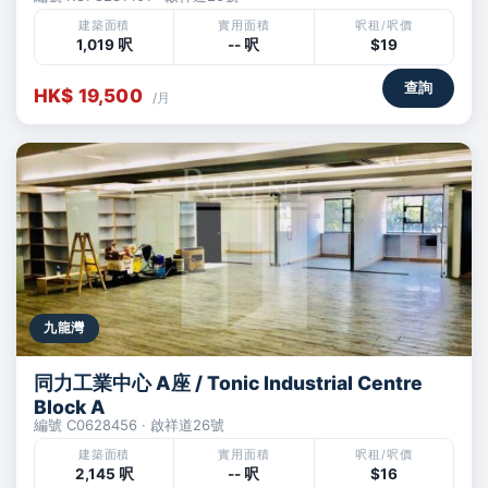
建築面積
實用面積
呎租/呎價
1,019 呎
-- 呎
$19
查詢
HK$ 19,500
/月
九龍灣
同力工業中心 A座 / Tonic Industrial Centre
Block A
編號 C0628456 · 啟祥道26號
建築面積
實用面積
呎租/呎價
2,145 呎
-- 呎
$16