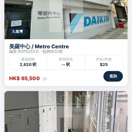
九龍灣
美羅中心 / Metro Centre
編號 RGP025531 · 臨興街32號
建築面積
實用面積
呎租/呎價
2,620 呎
-- 呎
$25
查詢
HK$ 65,500
/月