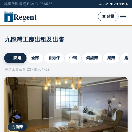
地產代理牌照 EAA C-056586
+852 7073 1194
Regent
☎ 致電
九龍灣工廈出租及出售
全部
香港仔
中環
銅鑼灣
柴灣
跑馬
篩選
香港工廈放盤 23 · 顯示 1–23
九龍灣